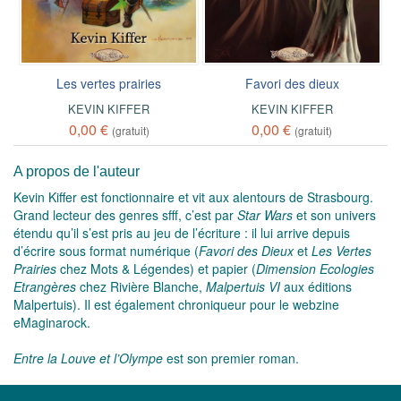
Les vertes prairies
Favori des dieux
KEVIN KIFFER
KEVIN KIFFER
0,00 €
0,00 €
(gratuit)
(gratuit)
A propos de l'auteur
Kevin Kiffer est fonctionnaire et vit aux alentours de Strasbourg.
Grand lecteur des genres sfff, c’est par
Star Wars
et son univers
étendu qu’il s’est pris au jeu de l’écriture : il lui arrive depuis
d’écrire sous format numérique (
Favori des Dieux
et
Les Vertes
Prairies
chez Mots & Légendes) et papier (
Dimension Ecologies
Etrangères
chez Rivière Blanche,
Malpertuis VI
aux éditions
Malpertuis). Il est également chro­niqueur pour le webzine
eMaginarock.
Entre la Louve et l’Olympe
est son premier roman.