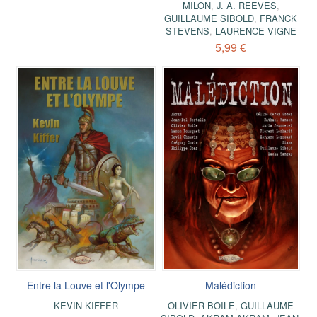
MILON
,
J. A. REEVES
,
GUILLAUME SIBOLD
,
FRANCK
STEVENS
,
LAURENCE VIGNE
5,99 €
Entre la Louve et l'Olympe
Malédiction
KEVIN KIFFER
OLIVIER BOILE
,
GUILLAUME