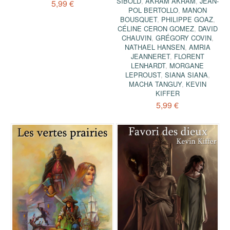
SIBOLD
,
AKRAM AKRAM
,
JEAN-
5,99 €
POL BERTOLLO
,
MANON
BOUSQUET
,
PHILIPPE GOAZ
,
CÉLINE CERON GOMEZ
,
DAVID
CHAUVIN
,
GRÉGORY COVIN
,
NATHAEL HANSEN
,
AMRIA
JEANNERET
,
FLORENT
LENHARDT
,
MORGANE
LEPROUST
,
SIANA SIANA
,
MACHA TANGUY
,
KEVIN
KIFFER
5,99 €