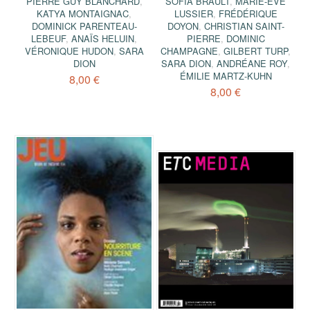
PIERRE GUY BLANCHARD
,
SOFIA BRAULT
,
MARIE-ÈVE
KATYA MONTAIGNAC
,
LUSSIER
,
FRÉDÉRIQUE
DOMINICK PARENTEAU-
DOYON
,
CHRISTIAN SAINT-
LEBEUF
,
ANAÏS HELUIN
,
PIERRE
,
DOMINIC
VÉRONIQUE HUDON
,
SARA
CHAMPAGNE
,
GILBERT TURP
,
DION
SARA DION
,
ANDRÉANE ROY
,
ÉMILIE MARTZ-KUHN
8,00 €
8,00 €