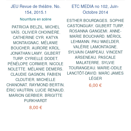
JEU Revue de théâtre. No.
ETC MEDIA no 102, Juin-
154, 2015.1
Octobre 2014
Nourriture en scène
ESTHER BOURDAGES
,
SOPHIE
CASTONGUAY
,
GILBERT TURP
,
PATRICIA BELZIL
,
MICHEL
ROSANNA GANGEMI
,
ANNE-
VAÏS
,
OLIVIER CHOINIÈRE
,
MARIE BOUCHARD
,
MÉRIOL
CATHERINE CYR
,
KATYA
LEHMANN
,
PAU WAELDER
,
MONTAIGNAC
,
MÉLANIE
VALÉRIE LAMONTAGNE
,
BOUCHER
,
AURORE KROL
,
SYLVAIN CAMPEAU
,
VINCENT
JONATHAN LAMY
,
GILBERT
ARSENEAU
,
PASCALE
TURP
,
CYRIELLE DODET
,
MALATERRE
,
SYLVIE
PÉNÉLOPE CORMIER
,
NICOLE
TOURANGEAU
,
MARIE-ODILE
NOLETTE
,
MÉLANIE DEMERS
,
LANCTÔT-DAVID
,
MARC JAMES
CLAUDIE GAGNON
,
FABIEN
LÉGER
CLOUTIER
,
MICHELLE
6,00 €
CHANONAT
,
RAYMOND BERTIN
,
ÉRIC VAUTRIN
,
LUCIE RENAUD
,
MARION GERBIER
,
BRIGITTE
PURKHARDT
8,00 €