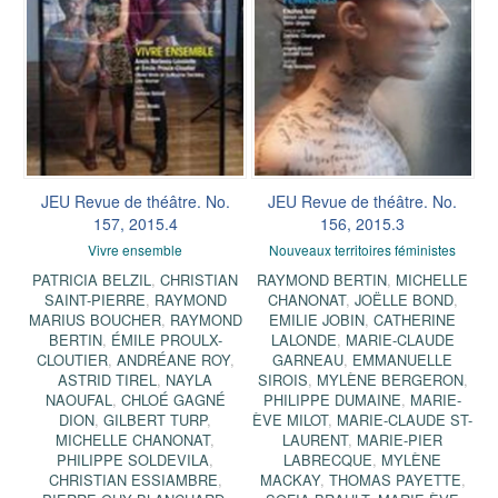
JEU Revue de théâtre. No.
JEU Revue de théâtre. No.
157, 2015.4
156, 2015.3
Vivre ensemble
Nouveaux territoires féministes
PATRICIA BELZIL
,
CHRISTIAN
RAYMOND BERTIN
,
MICHELLE
SAINT-PIERRE
,
RAYMOND
CHANONAT
,
JOËLLE BOND
,
MARIUS BOUCHER
,
RAYMOND
EMILIE JOBIN
,
CATHERINE
BERTIN
,
ÉMILE PROULX-
LALONDE
,
MARIE-CLAUDE
CLOUTIER
,
ANDRÉANE ROY
,
GARNEAU
,
EMMANUELLE
ASTRID TIREL
,
NAYLA
SIROIS
,
MYLÈNE BERGERON
,
NAOUFAL
,
CHLOÉ GAGNÉ
PHILIPPE DUMAINE
,
MARIE-
DION
,
GILBERT TURP
,
ÈVE MILOT
,
MARIE-CLAUDE ST-
MICHELLE CHANONAT
,
LAURENT
,
MARIE-PIER
PHILIPPE SOLDEVILA
,
LABRECQUE
,
MYLÈNE
CHRISTIAN ESSIAMBRE
,
MACKAY
,
THOMAS PAYETTE
,