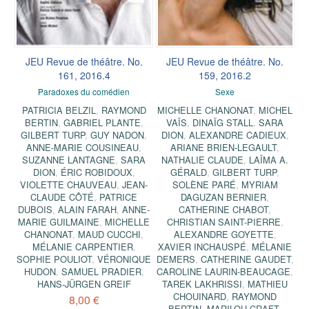
JEU Revue de théâtre. No.
JEU Revue de théâtre. No.
161, 2016.4
159, 2016.2
Paradoxes du comédien
Sexe
PATRICIA BELZIL
,
RAYMOND
MICHELLE CHANONAT
,
MICHEL
BERTIN
,
GABRIEL PLANTE
,
VAÏS
,
DINAÏG STALL
,
SARA
GILBERT TURP
,
GUY NADON
,
DION
,
ALEXANDRE CADIEUX
,
ANNE-MARIE COUSINEAU
,
ARIANE BRIEN-LEGAULT
,
SUZANNE LANTAGNE
,
SARA
NATHALIE CLAUDE
,
LAÏMA A.
DION
,
ÉRIC ROBIDOUX
,
GÉRALD
,
GILBERT TURP
,
VIOLETTE CHAUVEAU
,
JEAN-
SOLÈNE PARÉ
,
MYRIAM
CLAUDE CÔTÉ
,
PATRICE
DAGUZAN BERNIER
,
DUBOIS
,
ALAIN FARAH
,
ANNE-
CATHERINE CHABOT
,
MARIE GUILMAINE
,
MICHELLE
CHRISTIAN SAINT-PIERRE
,
CHANONAT
,
MAUD CUCCHI
,
ALEXANDRE GOYETTE
,
MÉLANIE CARPENTIER
,
XAVIER INCHAUSPÉ
,
MÉLANIE
SOPHIE POULIOT
,
VÉRONIQUE
DEMERS
,
CATHERINE GAUDET
,
HUDON
,
SAMUEL PRADIER
,
CAROLINE LAURIN-BEAUCAGE
,
HANS-JÜRGEN GREIF
TAREK LAKHRISSI
,
MATHIEU
CHOUINARD
,
RAYMOND
8,00 €
BERTIN
,
MARILOU CRAFT
,