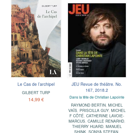
Le Cas de l’archipel
JEU Revue de théâtre. No.
167, 2018.2
GILBERT TURP
Dans la tête de Christian Lapointe
14,99 €
RAYMOND BERTIN
,
MICHEL
VAÏS
,
PRISCILLA GUY
,
MICHEL
F CÔTÉ
,
CATHERINE LAVOIE-
MARCUS
,
CAMILLE RENARHD
,
THIERRY HUARD
,
MANUEL
SHINK
,
SONYA STEFAN
,