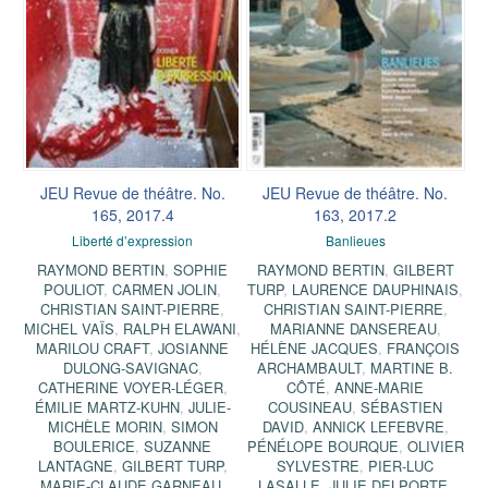
JEU Revue de théâtre. No.
JEU Revue de théâtre. No.
165, 2017.4
163, 2017.2
Liberté d’expression
Banlieues
RAYMOND BERTIN
,
SOPHIE
RAYMOND BERTIN
,
GILBERT
POULIOT
,
CARMEN JOLIN
,
TURP
,
LAURENCE DAUPHINAIS
,
CHRISTIAN SAINT-PIERRE
,
CHRISTIAN SAINT-PIERRE
,
MICHEL VAÏS
,
RALPH ELAWANI
,
MARIANNE DANSEREAU
,
MARILOU CRAFT
,
JOSIANNE
HÉLÈNE JACQUES
,
FRANÇOIS
DULONG-SAVIGNAC
,
ARCHAMBAULT
,
MARTINE B.
CATHERINE VOYER-LÉGER
,
CÔTÉ
,
ANNE-MARIE
ÉMILIE MARTZ-KUHN
,
JULIE-
COUSINEAU
,
SÉBASTIEN
MICHÈLE MORIN
,
SIMON
DAVID
,
ANNICK LEFEBVRE
,
BOULERICE
,
SUZANNE
PÉNÉLOPE BOURQUE
,
OLIVIER
LANTAGNE
,
GILBERT TURP
,
SYLVESTRE
,
PIER-LUC
MARIE-CLAUDE GARNEAU
,
LASALLE
,
JULIE DELPORTE
,