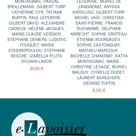
MONTAIGNAC
,
PASCAL
LEFEBVRE
,
MURIEL DE
BRULLEMANS
,
GILBERT TURP
,
ZANGRONIZ
,
ANYSSA
CATHERINE CYR
,
TATIANA
KAPELUSZ
,
GILBERT TURP
,
BURTIN
,
PAUL LEFEBVRE
,
MICHEL VAÏS
,
CHRISTIAN
GILBERT DAVID
,
ALEXANDRE
SAINT-PIERRE
,
FRANCIS
CADIEUX
,
HÉLÈNE JACQUES
,
DUCHARME
,
DELPHINE
MARIE-CLAUDE VERDIER
,
ABRECHT
,
SOPHIE CROTEAU
,
STÉPHANE DEMERS
,
LUDOVIC
ÉTIENNE BOURDAGES
,
FOUQUET
,
MARIA
SOPHIE CASTONGUAY
,
STASINOPOULOU
,
STÉPHANE
MATHIEU MARCOUX
,
RESCHE
,
IZABELLA PLUTA
,
MICHELLE CHANONAT
,
KATYA
SYLVAIN LAVOIE
MONTAIGNAC
,
MARIE-
CHRISTINE LESAGE
,
MURIEL
8,00 €
MALGUY
,
CYRIELLE DODET
,
LAURENT MUHLEISEN
,
GÉRARD TOFFIN
8,00 €