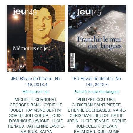
JEU Revue de théâtre. No.
JEU Revue de théâtre. No.
149, 2013.4
145, 2012.4
Mémoires en jeu
Franchir le mur des langues
MICHELLE CHANONAT
,
PHILIPPE COUTURE
,
GEORGES BANU
,
CYRIELLE
CHRISTIAN SAINT-PIERRE
,
DODET
,
RAYMOND BERTIN
,
ÉTIENNE BOURDAGES
,
MARIE-
SOPHIE JOLI-COEUR
,
LOUIS-
CHRISTIANE HELLOT
,
EMILIE
DOMINIQUE LAVIGNE
,
LUCIE
JOBIN
,
LUCIE RENAUD
,
SOPHIE
RENAUD
,
CATHERINE LAVOIE-
JOLI-COEUR
,
SYLVAIN
MARCUS
,
KATYA
BÉLANGER
,
GUILLAUME