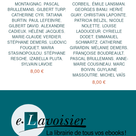
MONTAIGNAC
,
PASCAL
CORBEIL
,
ÉMILE LANSMAN
,
BRULLEMANS
,
GILBERT TURP
,
GEORGES BANU
,
HERVÉ
CATHERINE CYR
,
TATIANA
GUAY
,
CHRISTIAN LAPOINTE
,
BURTIN
,
PAUL LEFEBVRE
,
PATRICIA BELZIL
,
NICOLE
GILBERT DAVID
,
ALEXANDRE
NOLETTE
,
LOUISE
CADIEUX
,
HÉLÈNE JACQUES
,
LADOUCEUR
,
CYRIELLE
MARIE-CLAUDE VERDIER
,
DODET
,
EMMANUEL
STÉPHANE DEMERS
,
LUDOVIC
SCHWARTZ
,
CATHERINE
FOUQUET
,
MARIA
GIRARDIN
,
MÉLANIE DEMERS
,
STASINOPOULOU
,
STÉPHANE
FRANÇOISE BOUDREAULT
,
RESCHE
,
IZABELLA PLUTA
,
PASCAL BRULLEMANS
,
ANNE-
SYLVAIN LAVOIE
MARIE COUSINEAU
,
MARC
BOIVIN
,
GUYLAINE
8,00 €
MASSOUTRE
,
MICHEL VAÏS
8,00 €