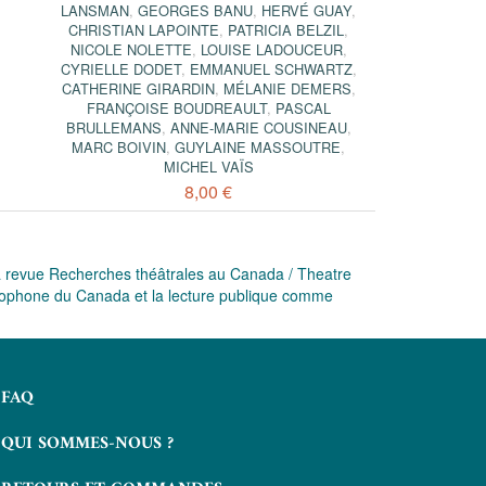
LANSMAN
,
GEORGES BANU
,
HERVÉ GUAY
,
CHRISTIAN LAPOINTE
,
PATRICIA BELZIL
,
NICOLE NOLETTE
,
LOUISE LADOUCEUR
,
CYRIELLE DODET
,
EMMANUEL SCHWARTZ
,
CATHERINE GIRARDIN
,
MÉLANIE DEMERS
,
FRANÇOISE BOUDREAULT
,
PASCAL
BRULLEMANS
,
ANNE-MARIE COUSINEAU
,
MARC BOIVIN
,
GUYLAINE MASSOUTRE
,
MICHEL VAÏS
8,00 €
la revue Recherches théâtrales au Canada / Theatre
ncophone du Canada et la lecture publique comme
FAQ
QUI SOMMES-NOUS ?