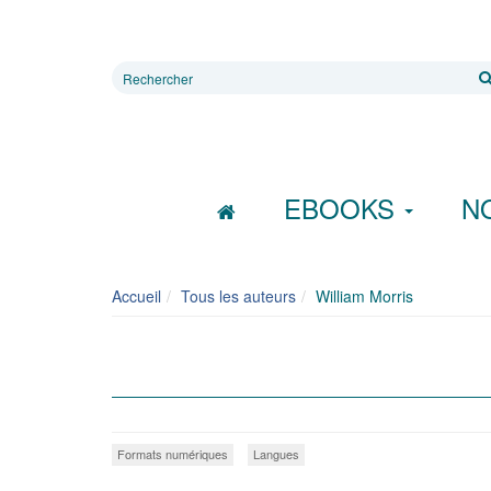
Rechercher
sur
le
site
EBOOKS
N
Accueil
Tous les auteurs
William Morris
Formats numériques
Langues