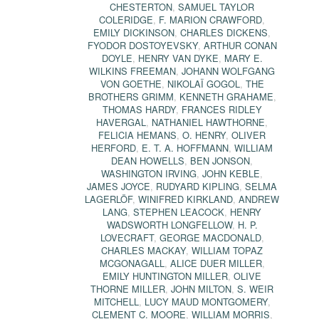
CHESTERTON
,
SAMUEL TAYLOR
COLERIDGE
,
F. MARION CRAWFORD
,
EMILY DICKINSON
,
CHARLES DICKENS
,
FYODOR DOSTOYEVSKY
,
ARTHUR CONAN
DOYLE
,
HENRY VAN DYKE
,
MARY E.
WILKINS FREEMAN
,
JOHANN WOLFGANG
VON GOETHE
,
NIKOLAÏ GOGOL
,
THE
BROTHERS GRIMM
,
KENNETH GRAHAME
,
THOMAS HARDY
,
FRANCES RIDLEY
HAVERGAL
,
NATHANIEL HAWTHORNE
,
FELICIA HEMANS
,
O. HENRY
,
OLIVER
HERFORD
,
E. T. A. HOFFMANN
,
WILLIAM
DEAN HOWELLS
,
BEN JONSON
,
WASHINGTON IRVING
,
JOHN KEBLE
,
JAMES JOYCE
,
RUDYARD KIPLING
,
SELMA
LAGERLÖF
,
WINIFRED KIRKLAND
,
ANDREW
LANG
,
STEPHEN LEACOCK
,
HENRY
WADSWORTH LONGFELLOW
,
H. P.
LOVECRAFT
,
GEORGE MACDONALD
,
CHARLES MACKAY
,
WILLIAM TOPAZ
MCGONAGALL
,
ALICE DUER MILLER
,
EMILY HUNTINGTON MILLER
,
OLIVE
THORNE MILLER
,
JOHN MILTON
,
S. WEIR
MITCHELL
,
LUCY MAUD MONTGOMERY
,
CLEMENT C. MOORE
,
WILLIAM MORRIS
,