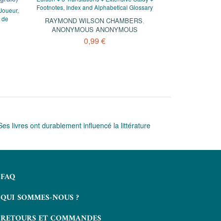
Footnotes, Index and Alphabetical Glossary
Joueur,
s de
RAYMOND WILSON CHAMBERS
,
ANONYMOUS ANONYMOUS
0,99 €
Ses livres ont durablement influencé la littérature
FAQ
QUI SOMMES-NOUS ?
RETOURS ET COMMANDES