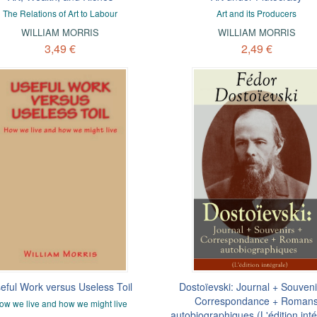
The Relations of Art to Labour
Art and its Producers
WILLIAM MORRIS
WILLIAM MORRIS
3,49 €
2,49 €
eful Work versus Useless Toil
Dostoïevski: Journal + Souveni
Correspondance + Roman
ow we live and how we might live
autobiographiques (L'édition inté