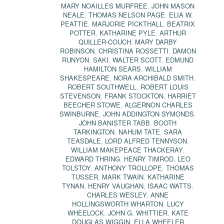
MARY NOAILLES MURFREE
,
JOHN MASON
NEALE
,
THOMAS NELSON PAGE
,
ELIA W.
PEATTIE
,
MARJORIE PICKTHALL
,
BEATRIX
POTTER
,
KATHARINE PYLE
,
ARTHUR
QUILLER-COUCH
,
MARY DARBY
ROBINSON
,
CHRISTINA ROSSETTI
,
DAMON
RUNYON
,
SAKI
,
WALTER SCOTT
,
EDMUND
HAMILTON SEARS
,
WILLIAM
SHAKESPEARE
,
NORA ARCHIBALD SMITH
,
ROBERT SOUTHWELL
,
ROBERT LOUIS
STEVENSON
,
FRANK STOCKTON
,
HARRIET
BEECHER STOWE
,
ALGERNON CHARLES
SWINBURNE
,
JOHN ADDINGTON SYMONDS
,
JOHN BANISTER TABB
,
BOOTH
TARKINGTON
,
NAHUM TATE
,
SARA
TEASDALE
,
LORD ALFRED TENNYSON
,
WILLIAM MAKEPEACE THACKERAY
,
EDWARD THRING
,
HENRY TIMROD
,
LEO
TOLSTOY
,
ANTHONY TROLLOPE
,
THOMAS
TUSSER
,
MARK TWAIN
,
KATHARINE
TYNAN
,
HENRY VAUGHAN
,
ISAAC WATTS
,
CHARLES WESLEY
,
ANNE
HOLLINGSWORTH WHARTON
,
LUCY
WHEELOCK
,
JOHN G. WHITTIER
,
KATE
DOUGLAS WIGGIN
,
ELLA WHEELER