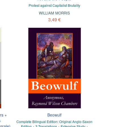
Protest against Capitalist Brutality
WILLIAM MORRIS
3,49 €
rs +
Beowulf
s
Complete Bilingual Edition: Original Anglo-Saxon
grale)
Edition + 3 Translations + Extensive Study +