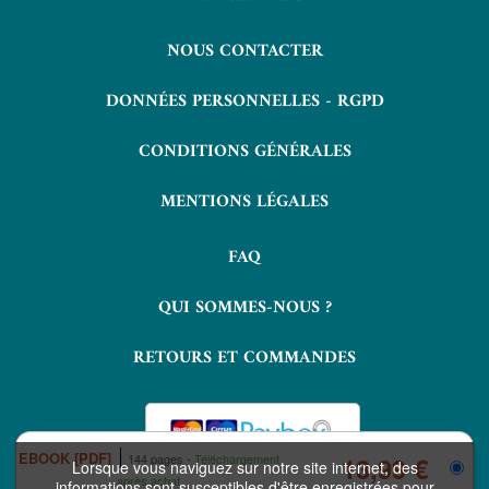
NOUS CONTACTER
DONNÉES PERSONNELLES - RGPD
CONDITIONS GÉNÉRALES
MENTIONS LÉGALES
FAQ
QUI SOMMES-NOUS ?
RETOURS ET COMMANDES
EBOOK [PDF]
144 pages
Téléchargement
13,99 €
Lorsque vous naviguez sur notre site internet, des
après achat
informations sont susceptibles d'être enregistrées pour