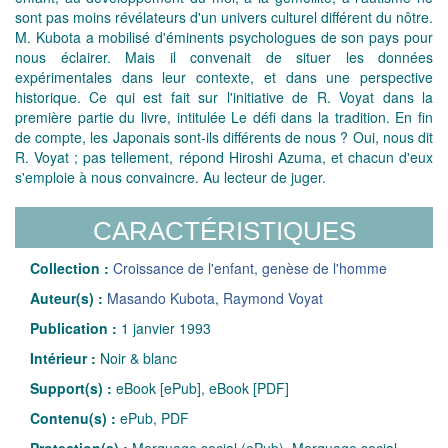
sont pas moins révélateurs d'un univers culturel différent du nôtre.
M. Kubota a mobilisé d'éminents psychologues de son pays pour
nous éclairer. Mais il convenait de situer les données
expérimentales dans leur contexte, et dans une perspective
historique. Ce qui est fait sur l'initiative de R. Voyat dans la
première partie du livre, intitulée Le défi dans la tradition. En fin
de compte, les Japonais sont-ils différents de nous ? Oui, nous dit
R. Voyat ; pas tellement, répond Hiroshi Azuma, et chacun d'eux
s'emploie à nous convaincre. Au lecteur de juger.
CARACTÉRISTIQUES
Collection :
Croissance de l'enfant, genèse de l'homme
Auteur(s) :
Masando Kubota
,
Raymond Voyat
Publication :
1 janvier 1993
Intérieur :
Noir & blanc
Support(s) :
eBook [ePub], eBook [PDF]
Contenu(s) :
ePub, PDF
Protection(s) :
Marquage social (ePub), Marquage social