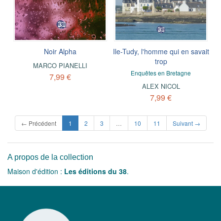
Noir Alpha
Ile-Tudy, l'homme qui en savait
trop
MARCO PIANELLI
Enquêtes en Bretagne
7,99 €
ALEX NICOL
7,99 €
(current)
← Précédent
1
2
3
…
10
11
Suivant →
A propos de la collection
Maison d'édition :
Les éditions du 38
.