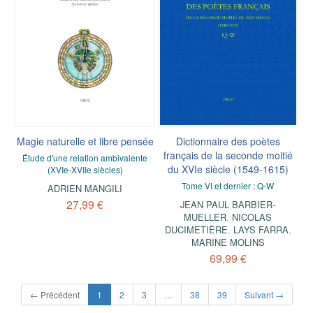
Magie naturelle et libre pensée
Dictionnaire des poètes
français de la seconde moitié
Étude d'une relation ambivalente
du XVIe siècle (1549-1615)
(XVIe-XVIIe siècles)
Tome VI et dernier : Q-W
ADRIEN MANGILI
27,99 €
JEAN PAUL BARBIER-
MUELLER
,
NICOLAS
DUCIMETIÈRE
,
LAYS FARRA
,
MARINE MOLINS
69,99 €
(current)
← Précédent
1
2
3
…
38
39
Suivant →