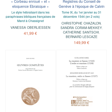
« Corbeau enroué » et «
Registres du Conseil de
eloquence Ebraicque »
Genève à l'époque de Calvin
Le style hébraïsant dans les
Tome IX, du 1er janvier au 31
paraphrases bibliques françaises de
décembre 1544 (en 2 vols)
Marot à Chassignet
CHRISTOPHE CHAZALON
,
VANESSA OBERLIESSEN
SANDRA CORAM-MEKKEY
,
CATHERINE SANTSCHI
,
41,99 €
BERNARD LESCAZE
149,99 €