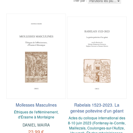
Trier par :
Parutions les plu…
Mollesses Masculines
Rabelais 1523-2023. La
genèse poitevine d'un géant
Éthiques de l'efféminement,
d'Érasme à Montaigne
Actes du colloque international des
8-10 juin 2023 (Fontenay-le-Comte,
DANIEL MAIRA
Maillezais, Coulonges-sur-l'Autize,
23,99 €
Vouvant). Études rabelaisiennes,