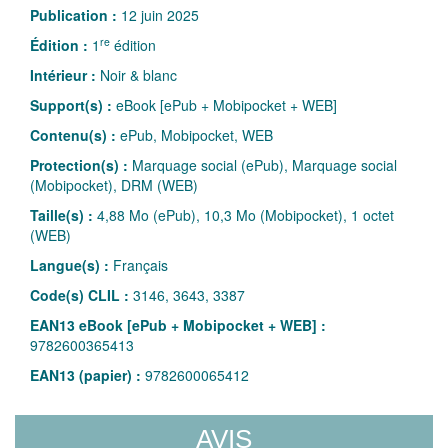
Publication :
12 juin 2025
re
Édition :
1
édition
Intérieur :
Noir & blanc
Support(s) :
eBook [ePub + Mobipocket + WEB]
Contenu(s) :
ePub, Mobipocket, WEB
Protection(s) :
Marquage social (ePub), Marquage social
(Mobipocket), DRM (WEB)
Taille(s) :
4,88 Mo (ePub), 10,3 Mo (Mobipocket), 1 octet
(WEB)
Langue(s) :
Français
Code(s) CLIL :
3146, 3643, 3387
EAN13 eBook [ePub + Mobipocket + WEB] :
9782600365413
EAN13 (papier) :
9782600065412
AVIS