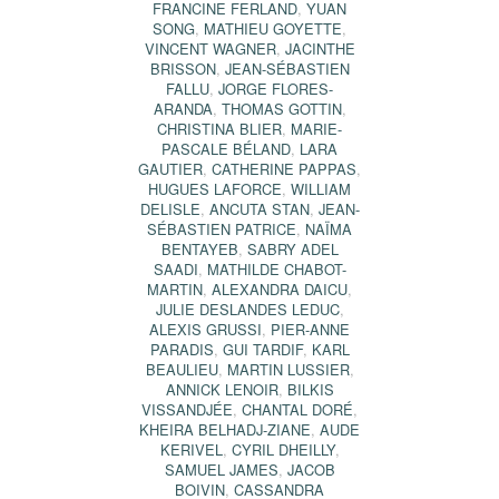
FRANCINE FERLAND
,
YUAN
SONG
,
MATHIEU GOYETTE
,
VINCENT WAGNER
,
JACINTHE
BRISSON
,
JEAN-SÉBASTIEN
FALLU
,
JORGE FLORES-
ARANDA
,
THOMAS GOTTIN
,
CHRISTINA BLIER
,
MARIE-
PASCALE BÉLAND
,
LARA
GAUTIER
,
CATHERINE PAPPAS
,
HUGUES LAFORCE
,
WILLIAM
DELISLE
,
ANCUTA STAN
,
JEAN-
SÉBASTIEN PATRICE
,
NAÏMA
BENTAYEB
,
SABRY ADEL
SAADI
,
MATHILDE CHABOT-
MARTIN
,
ALEXANDRA DAICU
,
JULIE DESLANDES LEDUC
,
ALEXIS GRUSSI
,
PIER-ANNE
PARADIS
,
GUI TARDIF
,
KARL
BEAULIEU
,
MARTIN LUSSIER
,
ANNICK LENOIR
,
BILKIS
VISSANDJÉE
,
CHANTAL DORÉ
,
KHEIRA BELHADJ-ZIANE
,
AUDE
KERIVEL
,
CYRIL DHEILLY
,
SAMUEL JAMES
,
JACOB
BOIVIN
,
CASSANDRA