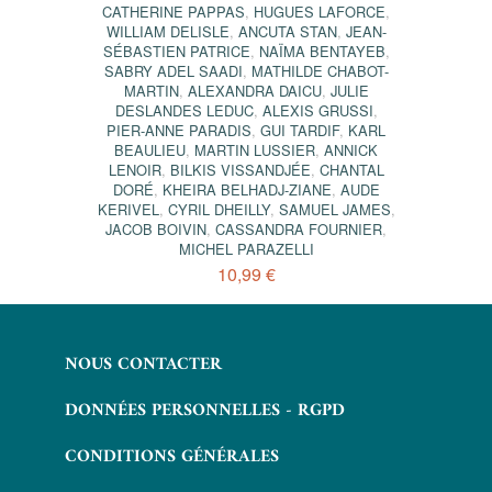
CATHERINE PAPPAS
,
HUGUES LAFORCE
,
WILLIAM DELISLE
,
ANCUTA STAN
,
JEAN-
SÉBASTIEN PATRICE
,
NAÏMA BENTAYEB
,
SABRY ADEL SAADI
,
MATHILDE CHABOT-
MARTIN
,
ALEXANDRA DAICU
,
JULIE
DESLANDES LEDUC
,
ALEXIS GRUSSI
,
PIER-ANNE PARADIS
,
GUI TARDIF
,
KARL
BEAULIEU
,
MARTIN LUSSIER
,
ANNICK
LENOIR
,
BILKIS VISSANDJÉE
,
CHANTAL
DORÉ
,
KHEIRA BELHADJ-ZIANE
,
AUDE
KERIVEL
,
CYRIL DHEILLY
,
SAMUEL JAMES
,
JACOB BOIVIN
,
CASSANDRA FOURNIER
,
MICHEL PARAZELLI
10,99 €
NOUS CONTACTER
DONNÉES PERSONNELLES - RGPD
CONDITIONS GÉNÉRALES