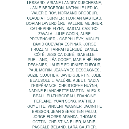
LESSARD
,
ARIANE LANDRY-DUSCHESNE
,
JANIE BERGERON
,
NATHALIE LEDUC
,
VALÉRIE ROY
,
NORMAND BRODEUR
,
CLAUDIA FOURNIER
,
FLORIAN GASTEAU
,
DORIAN LAVERDIÈRE
,
VALÉRIE MEUNIER
,
CATHERINE FLYNN
,
SASTAL CASTRO-
ZAVALA
,
JULIE GODIN
,
AUBE
PROVENCHER
,
JOSEPH LÉVY
,
MIGUEL
DAVID GUEVARA ESPINAR
,
JORGE
FROZZINI
,
FARRAH BÉRUBÉ
,
DANIEL
CÔTÉ
,
JESSICA DUBÉ
,
ISABELLE
RUELLAND
,
LÉA COGET
,
MARIE-HÉLÈNE
DESHAIES
,
LAURIE FOURNIER-DUFOUR
,
PAUL MORIN
,
JEAN-YVES DESGAGNÉS
,
SUZIE CLOUTIER
,
DAVID GUERTIN
,
JULIE
BEAUSOLEIL
,
VALÉRIE AUBUT
,
NADIA
L’ESPÉRANCE
,
CHRISTOPHE HUỲNH
,
NADINE BLANCHETTE-MARTIN
,
ALEXIS
BEAULIEU-THIBODEAU
,
FRANCINE
FERLAND
,
YUAN SONG
,
MATHIEU
GOYETTE
,
VINCENT WAGNER
,
JACINTHE
BRISSON
,
JEAN-SÉBASTIEN FALLU
,
JORGE FLORES-ARANDA
,
THOMAS
GOTTIN
,
CHRISTINA BLIER
,
MARIE-
PASCALE BÉLAND
,
LARA GAUTIER
,