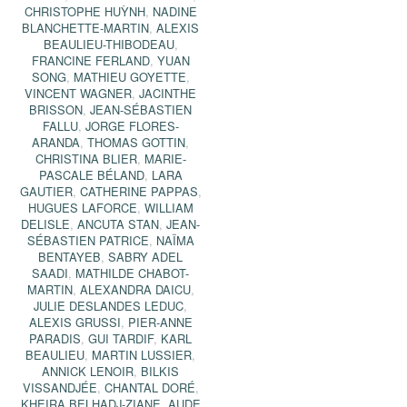
CHRISTOPHE HUỲNH
,
NADINE
BLANCHETTE-MARTIN
,
ALEXIS
BEAULIEU-THIBODEAU
,
FRANCINE FERLAND
,
YUAN
SONG
,
MATHIEU GOYETTE
,
VINCENT WAGNER
,
JACINTHE
BRISSON
,
JEAN-SÉBASTIEN
FALLU
,
JORGE FLORES-
ARANDA
,
THOMAS GOTTIN
,
CHRISTINA BLIER
,
MARIE-
PASCALE BÉLAND
,
LARA
GAUTIER
,
CATHERINE PAPPAS
,
HUGUES LAFORCE
,
WILLIAM
DELISLE
,
ANCUTA STAN
,
JEAN-
SÉBASTIEN PATRICE
,
NAÏMA
BENTAYEB
,
SABRY ADEL
SAADI
,
MATHILDE CHABOT-
MARTIN
,
ALEXANDRA DAICU
,
JULIE DESLANDES LEDUC
,
ALEXIS GRUSSI
,
PIER-ANNE
PARADIS
,
GUI TARDIF
,
KARL
BEAULIEU
,
MARTIN LUSSIER
,
ANNICK LENOIR
,
BILKIS
VISSANDJÉE
,
CHANTAL DORÉ
,
KHEIRA BELHADJ-ZIANE
,
AUDE