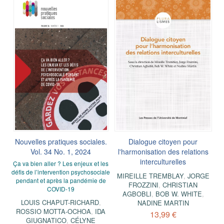
Nouvelles pratiques sociales.
Dialogue citoyen pour
Vol. 34 No. 1, 2024
l'harmonisation des relations
interculturelles
Ça va bien aller ? Les enjeux et les
défis de l’intervention psychosociale
MIREILLE TREMBLAY
,
JORGE
pendant et après la pandémie de
FROZZINI
,
CHRISTIAN
COVID-19
AGBOBLI
,
BOB W. WHITE
,
LOUIS CHAPUT-RICHARD
,
NADINE MARTIN
ROSSIO MOTTA-OCHOA
,
IDA
13,99 €
GIUGNATICO
,
CÉLYNE