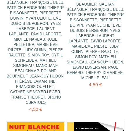
BÉLANGER
,
FRANÇOISE BELU
,
BEAUMIER
,
GAÉTAN
PATRICK BERGERON
,
THIERRY
BÉLANGER
,
FRANÇOISE BELU
,
BISSONNETTE
,
PIERRETTE
PATRICK BERGERON
,
THIERRY
BOIVIN
,
YVAN CLICHE
,
ÈVE
BISSONNETTE
,
PIERRETTE
DUBOIS-BERGERON
,
YVES
BOIVIN
,
YVAN CLICHE
,
ÈVE
LABERGE
,
LAURENT
DUBOIS-BERGERON
,
YVES
LAPLANTE
,
DAVID LAPORTE
,
LABERGE
,
LAURENT
MICHEL NAREAU
,
JULIE
LAPLANTE
,
DAVID LAPORTE
,
PELLETIER
,
MARIE-ÈVE
MARIE-ÈVE PILOTE
,
JUDY
PILOTE
,
JUDY QUINN
,
PIERRE
QUINN
,
PIERRE RAJOTTE
,
RAJOTTE
,
SIMON ROY
,
CYRIL
SIMON ROY
,
MATHIEU
SCHREIBER
,
MATHIEU
SIMONEAU
,
JEAN-GUY HUDON
,
SIMONEAU
,
MANOUANE
DAVID LONERGAN
,
PAUL
BEAUCHAMP
,
ROLAND
RENARD
,
THIERRY DIMANCHE
,
BOURNEUF
,
JEAN-GUY HUDON
,
MICHEL PLEAU
THÉRÈSE LAMARTINE
,
4,50 €
FRANÇOIS OUELLET
,
CATHERINE VOYER-LÉGER
,
FRANCE THÉORET
,
BRUNO
CURATOLO
4,50 €