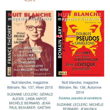
Nuit blanche, magazine
Nuit blanche, magazine
littéraire. No. 137, Hiver 2015
littéraire. No. 136, Automne
2014
SUZANNE LECLERC
,
GÉRALD
Doubles, pseudos et caméléons
ALEXIS
,
LINDA AMYOT
,
MICHÈLE BERNARD
,
JEAN-
SUZANNE LECLERC
,
MICHÈLE
PAUL BEAUMIER
,
GAÉTAN
BERNARD
,
JEAN-PAUL