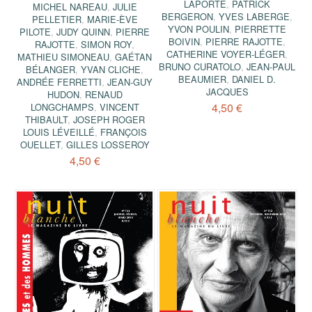
LAPORTE
,
PATRICK
MICHEL NAREAU
,
JULIE
BERGERON
,
YVES LABERGE
,
PELLETIER
,
MARIE-ÈVE
YVON POULIN
,
PIERRETTE
PILOTE
,
JUDY QUINN
,
PIERRE
BOIVIN
,
PIERRE RAJOTTE
,
RAJOTTE
,
SIMON ROY
,
CATHERINE VOYER-LÉGER
,
MATHIEU SIMONEAU
,
GAÉTAN
BRUNO CURATOLO
,
JEAN-PAUL
BÉLANGER
,
YVAN CLICHE
,
BEAUMIER
,
DANIEL D.
ANDRÉE FERRETTI
,
JEAN-GUY
JACQUES
HUDON
,
RENAUD
4,50 €
LONGCHAMPS
,
VINCENT
THIBAULT
,
JOSEPH ROGER
LOUIS LÉVEILLÉ
,
FRANÇOIS
OUELLET
,
GILLES LOSSEROY
4,50 €