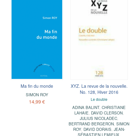
Ma fin du monde
XYZ. La revue de la nouvelle.
No. 128, Hiver 2016
SIMON ROY
Le double
14,99 €
ADINA BALINT
,
CHRISTIANE
LAHAIE
,
DAVID CLERSON
,
JULIUS NICOLADEC
,
BERTRAND BERGERON
,
SIMON
ROY
,
DAVID DORAIS
,
JEAN-
SÉBASTIEN LEMIEUX
,