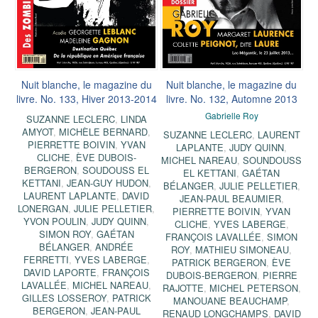
Nuit blanche, le magazine du
Nuit blanche, le magazine du
livre. No. 133, Hiver 2013-2014
livre. No. 132, Automne 2013
Gabrielle Roy
SUZANNE LECLERC
,
LINDA
AMYOT
,
MICHÈLE BERNARD
,
SUZANNE LECLERC
,
LAURENT
PIERRETTE BOIVIN
,
YVAN
LAPLANTE
,
JUDY QUINN
,
CLICHE
,
ÈVE DUBOIS-
MICHEL NAREAU
,
SOUNDOUSS
BERGERON
,
SOUDOUSS EL
EL KETTANI
,
GAÉTAN
KETTANI
,
JEAN-GUY HUDON
,
BÉLANGER
,
JULIE PELLETIER
,
LAURENT LAPLANTE
,
DAVID
JEAN-PAUL BEAUMIER
,
LONERGAN
,
JULIE PELLETIER
,
PIERRETTE BOIVIN
,
YVAN
YVON POULIN
,
JUDY QUINN
,
CLICHE
,
YVES LABERGE
,
SIMON ROY
,
GAÉTAN
FRANÇOIS LAVALLÉE
,
SIMON
BÉLANGER
,
ANDRÉE
ROY
,
MATHIEU SIMONEAU
,
FERRETTI
,
YVES LABERGE
,
PATRICK BERGERON
,
ÈVE
DAVID LAPORTE
,
FRANÇOIS
DUBOIS-BERGERON
,
PIERRE
LAVALLÉE
,
MICHEL NAREAU
,
RAJOTTE
,
MICHEL PETERSON
,
GILLES LOSSEROY
,
PATRICK
MANOUANE BEAUCHAMP
,
BERGERON
,
JEAN-PAUL
RENAUD LONGCHAMPS
,
DAVID