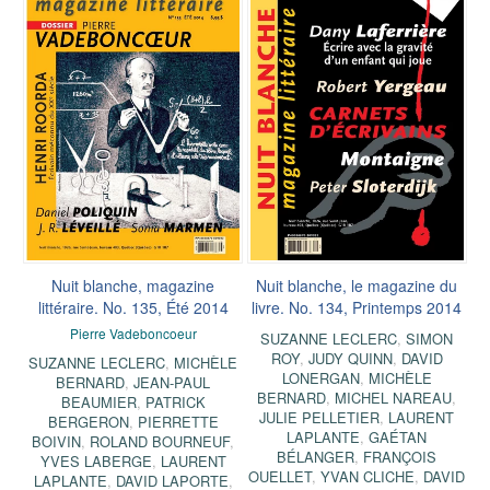
Nuit blanche, magazine
Nuit blanche, le magazine du
littéraire. No. 135, Été 2014
livre. No. 134, Printemps 2014
Pierre Vadeboncoeur
SUZANNE LECLERC
,
SIMON
ROY
,
JUDY QUINN
,
DAVID
SUZANNE LECLERC
,
MICHÈLE
LONERGAN
,
MICHÈLE
BERNARD
,
JEAN-PAUL
BERNARD
,
MICHEL NAREAU
,
BEAUMIER
,
PATRICK
JULIE PELLETIER
,
LAURENT
BERGERON
,
PIERRETTE
LAPLANTE
,
GAÉTAN
BOIVIN
,
ROLAND BOURNEUF
,
BÉLANGER
,
FRANÇOIS
YVES LABERGE
,
LAURENT
OUELLET
,
YVAN CLICHE
,
DAVID
LAPLANTE
,
DAVID LAPORTE
,