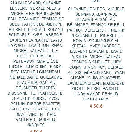
2015
ALAIN LESSARD
,
SUZANNE
LECLERC
,
GÉRALD ALEXIS
,
SUZANNE LECLERC
,
MICHÈLE
MICHÈLE BERNARD
,
JEAN-
BERNARD
,
JEAN-PAUL
PAUL BEAUMIER
,
FRANÇOISE
BEAUMIER
,
GAÉTAN
BELU
,
PATRICK BERGERON
,
BÉLANGER
,
FRANÇOISE BELU
,
PIERRETTE BOIVIN
,
ROLAND
PATRICK BERGERON
,
THIERRY
BOURNEUF
,
YVES LABERGE
,
BISSONNETTE
,
PIERRETTE
LAURENT LAPLANTE
,
DAVID
BOIVIN
,
SOUNDOUSS EL
LAPORTE
,
DAVID LONERGAN
,
KETTANI
,
YVES LABERGE
,
MICHEL NAREAU
,
JULIE
LAURENT LAPLANTE
,
DAVID
PELLETIER
,
MICHEL
LAPORTE
,
MICHEL NAREAU
,
PETERSON
,
MARIE-ÈVE
FRANÇOIS OUELLET
,
JUDY
PILOTE
,
JUDY QUINN
,
SIMON
QUINN
,
SIMON ROY
,
GÉRALD
ROY
,
MATHIEU SIMONEAU
,
ALEXIS
,
GÉRALD BARIL
,
YVAN
GÉRALD BARIL
,
GUILLAUME
CLICHE
,
LOUIS JOLICOEUR
,
BEAUMIER
,
GAÉTAN
DAVID LONERGAN
,
MARIE-ÈVE
BÉLANGER
,
THIERRY
PILOTE
,
PIERRE RAJOTTE
,
BISSONNETTE
,
YVAN CLICHE
,
LINDA AMYOT
,
RENAUD
JEAN-GUY HUDON
,
YVON
LONGCHAMPS
POULIN
,
PIERRE RAJOTTE
,
4,50 €
CATHERINE VOYER-LÉGER
,
DIANE VINCENT
,
ÉRIC
VAUTHIER
,
DANIEL D.
JACQUES
4,50 €