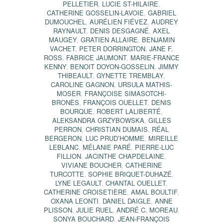
PELLETIER
,
LUCIE ST-HILAIRE
,
CATHERINE GOSSELIN-LAVOIE
,
GABRIEL
DUMOUCHEL
,
AURÉLIEN FIÉVEZ
,
AUDREY
RAYNAULT
,
DENIS DESGAGNÉ
,
AXEL
MAUGEY
,
GRATIEN ALLAIRE
,
BENJAMIN
VACHET
,
PETER DORRINGTON
,
JANE F.
ROSS
,
FABRICE JAUMONT
,
MARIE-FRANCE
KENNY
,
BENOIT DOYON-GOSSELIN
,
JIMMY
THIBEAULT
,
GYNETTE TREMBLAY
,
CAROLINE GAGNON
,
URSULA MATHIS-
MOSER
,
FRANÇOISE SIMASOTCHI-
BRONÈS
,
FRANÇOIS OUELLET
,
DENIS
BOURQUE
,
ROBERT LALIBERTÉ
,
ALEKSANDRA GRZYBOWSKA
,
GILLES
PERRON
,
CHRISTIAN DUMAIS
,
RÉAL
BERGERON
,
LUC PRUD’HOMME
,
MIREILLE
LEBLANC
,
MÉLANIE PARÉ
,
PIERRE-LUC
FILLION
,
JACINTHE CHAPDELAINE
,
VIVIANE BOUCHER
,
CATHERINE
TURCOTTE
,
SOPHIE BRIQUET-DUHAZÉ
,
LYNE LEGAULT
,
CHANTAL OUELLET
,
CATHERINE CROISETIÈRE
,
AMAL BOULTIF
,
OXANA LEONTI
,
DANIEL DAIGLE
,
ANNE
PLISSON
,
JULIE RUEL
,
ANDRÉ C. MOREAU
,
SONYA BOUCHARD
,
JEAN-FRANÇOIS