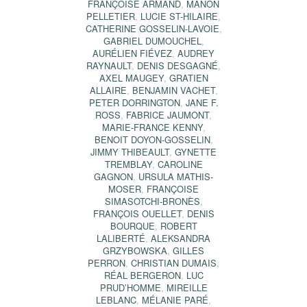
FRANÇOISE ARMAND
,
MANON
PELLETIER
,
LUCIE ST-HILAIRE
,
CATHERINE GOSSELIN-LAVOIE
,
GABRIEL DUMOUCHEL
,
AURÉLIEN FIÉVEZ
,
AUDREY
RAYNAULT
,
DENIS DESGAGNÉ
,
AXEL MAUGEY
,
GRATIEN
ALLAIRE
,
BENJAMIN VACHET
,
PETER DORRINGTON
,
JANE F.
ROSS
,
FABRICE JAUMONT
,
MARIE-FRANCE KENNY
,
BENOIT DOYON-GOSSELIN
,
JIMMY THIBEAULT
,
GYNETTE
TREMBLAY
,
CAROLINE
GAGNON
,
URSULA MATHIS-
MOSER
,
FRANÇOISE
SIMASOTCHI-BRONÈS
,
FRANÇOIS OUELLET
,
DENIS
BOURQUE
,
ROBERT
LALIBERTÉ
,
ALEKSANDRA
GRZYBOWSKA
,
GILLES
PERRON
,
CHRISTIAN DUMAIS
,
RÉAL BERGERON
,
LUC
PRUD’HOMME
,
MIREILLE
LEBLANC
,
MÉLANIE PARÉ
,