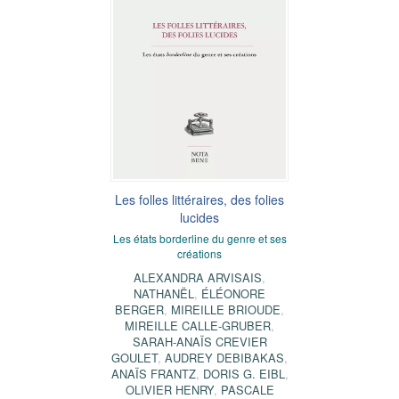
Les folles littéraires, des folies
lucides
Les états borderline du genre et ses
créations
ALEXANDRA ARVISAIS
,
NATHANËL
,
ÉLÉONORE
BERGER
,
MIREILLE BRIOUDE
,
MIREILLE CALLE-GRUBER
,
SARAH-ANAÏS CREVIER
GOULET
,
AUDREY DEBIBAKAS
,
ANAÏS FRANTZ
,
DORIS G. EIBL
,
OLIVIER HENRY
,
PASCALE