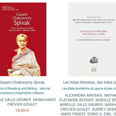
Gayatri Chakravorty Spivak
Les folles littéraires, des folies l
tics of Reading and Writing - Vers de
Les états borderline du genre et ses c
nouveaux imaginaires critiques
ALEXANDRA ARVISAIS
,
NATHA
LLE CALLE-GRUBER
,
SARAH-ANAÏS
ÉLÉONORE BERGER
,
MIREILLE B
CREVIER GOULET
MIREILLE CALLE-GRUBER
,
SARAH
CREVIER GOULET
,
AUDREY DEBI
18,99 €
ANAÏS FRANTZ
,
DORIS G. EIBL
,
O