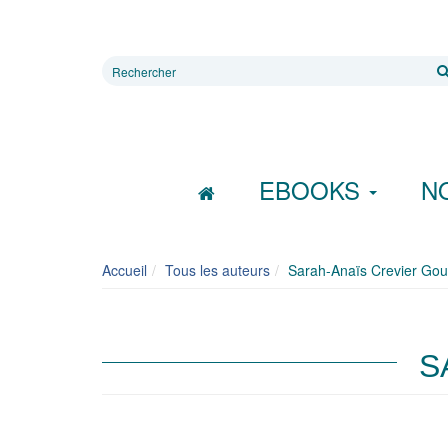
Rechercher
sur
le
site
EBOOKS
N
Accueil
Tous les auteurs
Sarah-Anaïs Crevier Gou
S