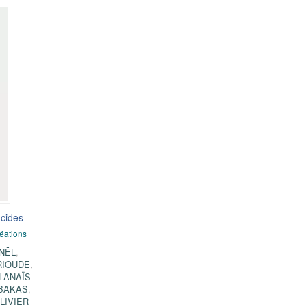
ucides
réations
NËL
,
RIOUDE
,
-ANAÏS
BAKAS
,
LIVIER