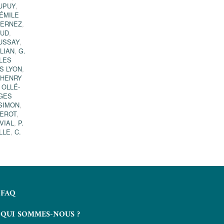
UPUY
,
ÉMILE
GERNEZ
,
AUD
,
USSAY
,
LIAN
,
G.
LES
S LYON
,
HENRY
 OLLÉ-
GES
SIMON
,
HEROT
,
VIAL
,
P.
LLE
,
C.
FAQ
QUI SOMMES-NOUS ?