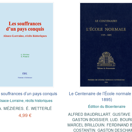
 souffrances d’un pays conquis
Le Centenaire de l’École normale
1895)
lsace-Lorraine, récits historiques
Édition du Bicentenaire
A. MÉZIÈRES
,
É. WETTERLÉ
ALFRED BAUDRILLART
,
GUSTAVE
4,99 €
GASTON BOISSIER
,
LUD. BOUR
MARCEL BRILLOUIN
,
FERDINAND 
COSTANTIN
,
GASTON DESCHA