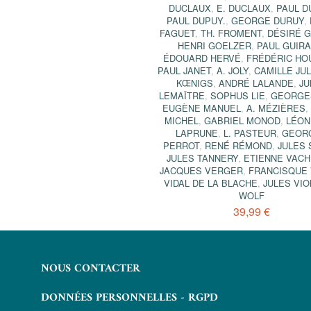
DUCLAUX
,
E. DUCLAUX
,
PAUL D
PAUL DUPUY.
,
GEORGE DURUY
,
FAGUET
,
TH. FROMENT
,
DÉSIRÉ 
HENRI GOELZER
,
PAUL GUIR
ÉDOUARD HERVÉ
,
FRÉDÉRIC HO
PAUL JANET
,
A. JOLY
,
CAMILLE JUL
KŒNIGS
,
ANDRÉ LALANDE
,
JU
LEMAÎTRE
,
SOPHUS LIE
,
GEORGE
EUGÈNE MANUEL
,
A. MÉZIÈRES
,
MICHEL
,
GABRIEL MONOD
,
LÉON
LAPRUNE
,
L. PASTEUR
,
GEOR
PERROT
,
RENÉ RÉMOND
,
JULES 
JULES TANNERY
,
ETIENNE VAC
JACQUES VERGER
,
FRANCISQUE 
VIDAL DE LA BLACHE
,
JULES VIO
WOLF
39,99 €
NOUS CONTACTER
DONNÉES PERSONNELLES - RGPD