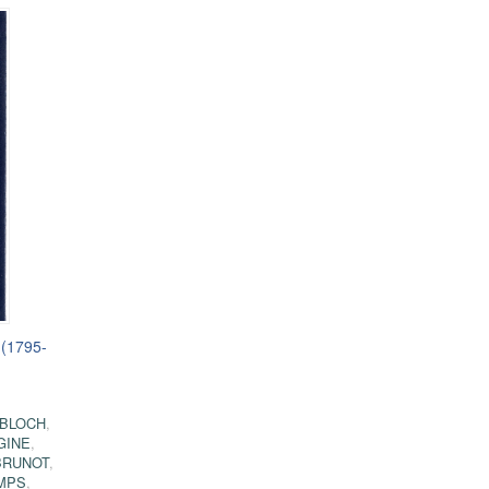
 (1795-
 BLOCH
,
GINE
,
BRUNOT
,
MPS
,