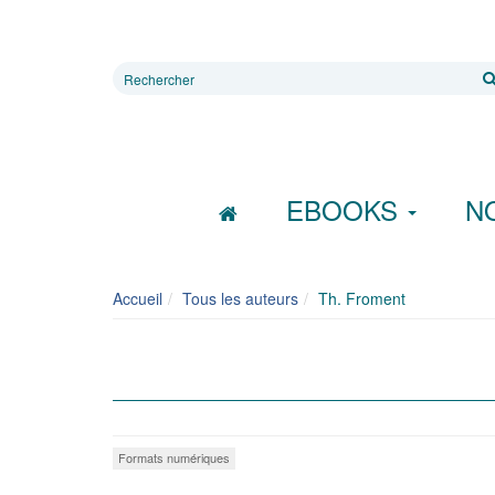
Rechercher
sur
le
site
EBOOKS
N
Accueil
Tous les auteurs
Th. Froment
Formats numériques