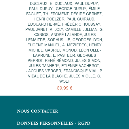
DUCLAUX
,
E. DUCLAUX
,
PAUL DUPUY
,
PAUL DUPUY.
,
GEORGE DURUY
,
ÉMILE
FAGUET
,
TH. FROMENT
,
DÉSIRÉ GERNEZ
,
HENRI GOELZER
,
PAUL GUIRAUD
,
ÉDOUARD HERVÉ
,
FRÉDÉRIC HOUSSAY
,
PAUL JANET
,
A. JOLY
,
CAMILLE JULLIAN
,
G.
KŒNIGS
,
ANDRÉ LALANDE
,
JULES
LEMAÎTRE
,
SOPHUS LIE
,
GEORGES LYON
,
EUGÈNE MANUEL
,
A. MÉZIÈRES
,
HENRY
MICHEL
,
GABRIEL MONOD
,
LÉON OLLÉ-
LAPRUNE
,
L. PASTEUR
,
GEORGES
PERROT
,
RENÉ RÉMOND
,
JULES SIMON
,
JULES TANNERY
,
ETIENNE VACHEROT
,
JACQUES VERGER
,
FRANCISQUE VIAL
,
P.
VIDAL DE LA BLACHE
,
JULES VIOLLE
,
C.
WOLF
39,99 €
NOUS CONTACTER
DONNÉES PERSONNELLES - RGPD