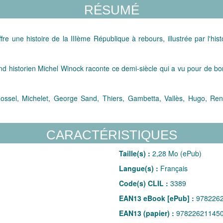
RÉSUMÉ
offre une histoire de la IIIème République à rebours, illustrée par l'h
and historien Michel Winock raconte ce demi-siècle qui a vu pour de b
ossel, Michelet, George Sand, Thiers, Gambetta, Vallès, Hugo, Renan
CARACTÉRISTIQUES
Taille(s) :
2,28 Mo (ePub)
Langue(s) :
Français
Code(s) CLIL :
3389
EAN13 eBook [ePub] :
978226
EAN13 (papier) :
97822621145