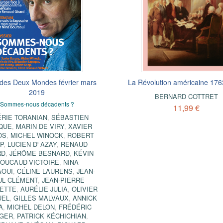
des Deux Mondes février mars
éfi de gouverner - La Gauche et
Victor Hugo dans l'arène politi
La Révolution américaine 17
ouvoir de l'affaire Dreyfus jusqu'à
2019
MICHEL WINOCK
BERNARD COTTRET
nos jours
Sommes-nous décadents ?
8,99 €
11,99 €
FRANÇOIS HOLLANDE
ÉRIE TORANIAN
,
SÉBASTIEN
QUE
,
MARIN DE VIRY
,
XAVIER
9,99 €
OS
,
MICHEL WINOCK
,
ROBERT
P
,
LUCIEN D' AZAY
,
RENAUD
RD
,
JÉRÔME BESNARD
,
KÉVIN
OUCAUD-VICTOIRE
,
NINA
AOUI
,
CÉLINE LAURENS
,
JEAN-
UL CLÉMENT
,
JEAN-PIERRE
ETTE
,
AURÉLIE JULIA
,
OLIVIER
UEL
,
GILLES MALVAUX
,
ANNICK
A
,
MICHEL DELON
,
FRÉDÉRIC
GER
,
PATRICK KÉCHICHIAN
,