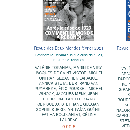
e la France
ion
Revue des Deux Mondes février 2021
Une histoire de la marine de guerre
Revue 
Le d
française
le p
tuels français
Défendre la République / La crise de 1929,
IA
ruptures et rebonds
RÉMI MONAQUE
K
VALÉRIE TORANIAN
,
MARIN DE VIRY
,
10,99 €
VAL
JACQUES DE SAINT VICTOR
,
MICHEL
LAPA
ONFRAY
,
SÉBASTIEN LAPAQUE
,
DARC
ANNICK STETA
,
BERTRAND VAN
KOP
RUYMBEKE
,
ÉRIC ROUSSEL
,
MICHEL
GIRA
WINOCK
,
JACQUES MÉNY
,
JEAN-
B
PIERRE NAUGRETTE
,
MARC
BOUR
CERISUELO
,
STÉPHANE GUÉGAN
,
PA
SOPHIE KURKDJIAN
,
FAÏZA GUÈNE
,
NAUGR
FATIHA BOUDJAHLAT
,
CÉLINE
CARIG
LAURENS
STET
9,99 €
VER