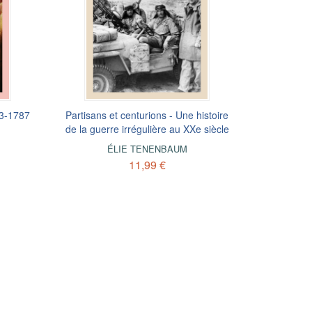
que
63-1787
Partisans et centurions - Une histoire
Les Communards
Versaill
La Tro
de la guerre irrégulière au XXe siècle
MICHEL WINOCK
,
JEAN-PIERRE
MICHEL W
AZÉMA
ÉLIE TENENBAUM
9,99 €
11,99 €