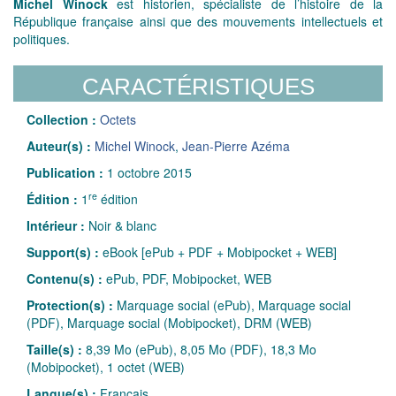
Michel Winock
est historien, spécialiste de l’histoire de la
République française ainsi que des mouvements intellectuels et
politiques.
CARACTÉRISTIQUES
Collection :
Octets
Auteur(s) :
Michel Winock
,
Jean-Pierre Azéma
Publication :
1 octobre 2015
re
Édition :
1
édition
Intérieur :
Noir & blanc
Support(s) :
eBook [ePub + PDF + Mobipocket + WEB]
Contenu(s) :
ePub, PDF, Mobipocket, WEB
Protection(s) :
Marquage social (ePub), Marquage social
(PDF), Marquage social (Mobipocket), DRM (WEB)
Taille(s) :
8,39 Mo (ePub), 8,05 Mo (PDF), 18,3 Mo
(Mobipocket), 1 octet (WEB)
Langue(s) :
Français