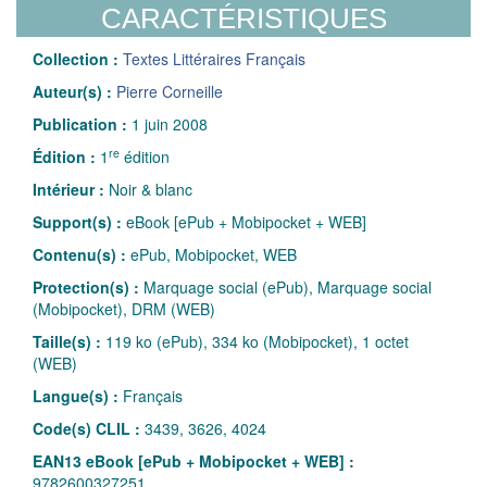
CARACTÉRISTIQUES
Collection :
Textes Littéraires Français
Auteur(s) :
Pierre Corneille
Publication :
1 juin 2008
re
Édition :
1
édition
Intérieur :
Noir & blanc
Support(s) :
eBook [ePub + Mobipocket + WEB]
Contenu(s) :
ePub, Mobipocket, WEB
Protection(s) :
Marquage social (ePub), Marquage social
(Mobipocket), DRM (WEB)
Taille(s) :
119 ko (ePub), 334 ko (Mobipocket), 1 octet
(WEB)
Langue(s) :
Français
Code(s) CLIL :
3439, 3626, 4024
EAN13 eBook [ePub + Mobipocket + WEB] :
9782600327251