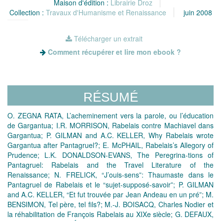
Maison d'édition :
Librairie Droz
Collection :
Travaux d'Humanisme et Renaissance
juin 2008
Télécharger un extrait
Comment récupérer et lire mon ebook ?
RÉSUMÉ
O. ZEGNA RATA, L’acheminement vers la parole, ou l’éducation
de Gargantua; I.R. MORRISON, Rabelais contre Machiavel dans
Gargantua; P. GILMAN and A.C. KELLER, Why Rabelais wrote
Gargantua after Pantagruel?; E. McPHAIL, Rabelais’s Allegory of
Prudence; L.K. DONALDSON-EVANS, The Peregrina-tions of
Pantagruel: Rabelais and the Travel Literature of the
Renaissance; N. FRELICK, “J’ouis-sens”: Thaumaste dans le
Pantagruel de Rabelais et le “sujet-supposé-savoir”; P. GILMAN
and A.C. KELLER, “Et fut trouvée par Jean Andeau en un pré”; M.
BENSIMON, Tel père, tel fils?; M.-J. BOISACQ, Charles Nodier et
la réhabilitation de François Rabelais au XIXe siècle; G. DEFAUX,