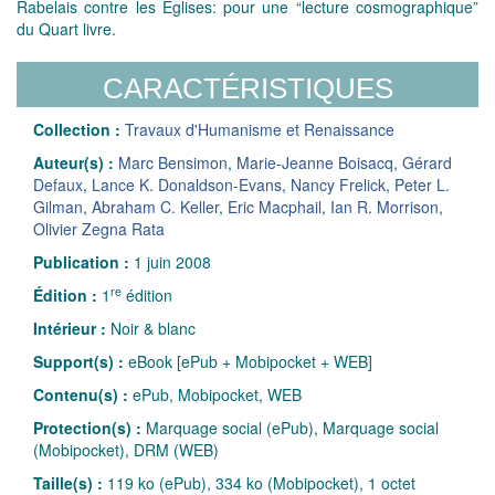
Rabelais contre les Églises: pour une “lecture cosmographique”
du Quart livre.
CARACTÉRISTIQUES
Collection :
Travaux d'Humanisme et Renaissance
Auteur(s) :
Marc Bensimon
,
Marie-Jeanne Boisacq
,
Gérard
Defaux
,
Lance K. Donaldson-Evans
,
Nancy Frelick
,
Peter L.
Gilman
,
Abraham C. Keller
,
Eric Macphail
,
Ian R. Morrison
,
Olivier Zegna Rata
Publication :
1 juin 2008
re
Édition :
1
édition
Intérieur :
Noir & blanc
Support(s) :
eBook [ePub + Mobipocket + WEB]
Contenu(s) :
ePub, Mobipocket, WEB
Protection(s) :
Marquage social (ePub), Marquage social
(Mobipocket), DRM (WEB)
Taille(s) :
119 ko (ePub), 334 ko (Mobipocket), 1 octet