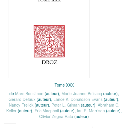
Tome XXX
de
Marc Bensimon
(auteur),
Marie-Jeanne Boisacq
(auteur),
Gérard Defaux
(auteur),
Lance K. Donaldson-Evans
(auteur),
Nancy Frelick
(auteur),
Peter L. Gilman
(auteur),
Abraham C.
Keller
(auteur),
Eric Macphail
(auteur),
Ian R. Morrison
(auteur),
Olivier Zegna Rata
(auteur)