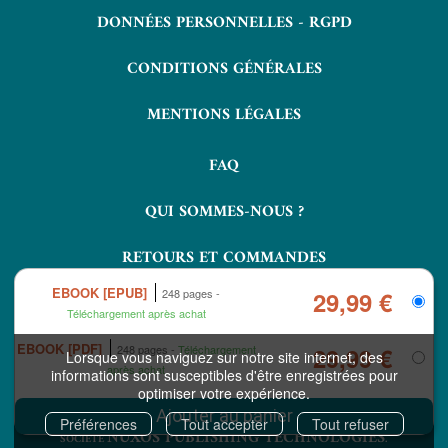
DONNÉES PERSONNELLES - RGPD
CONDITIONS GÉNÉRALES
MENTIONS LÉGALES
FAQ
QUI SOMMES-NOUS ?
RETOURS ET COMMANDES
EBOOK [EPUB]
248 pages
29,99 €
Téléchargement après achat
EBOOK [PDF]
248 pages
Téléchargement
29,99 €
Lorsque vous naviguez sur notre site internet, des
après achat
informations sont susceptibles d'être enregistrées pour
optimiser votre expérience.
COPYRIGHT © 2026 LAVOISIER ET NUXOS PUBLISHING TECHNOLOGIES.
IZIBOOK®
IZIBOOKS®
ET
SONT DES MARQUES DÉPOSÉES DE LA
Préférences
Tout accepter
Tout refuser
NUXOS PUBLISHING TECHNOLOGIES
SOCIÉTÉ
.