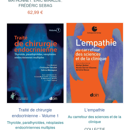
MATHONNET
,
ERIC MIRALLIÉ
,
FRÉDÉRIC SEBAG
62,99 €
Traité de chirurgie
L'empathie
endocrinienne - Volume 1
Au carrefour des sciences et de la
clinique
Thyroïde, parathyroïdes, néoplasies
endocriniennes multiples
COLLECTIF