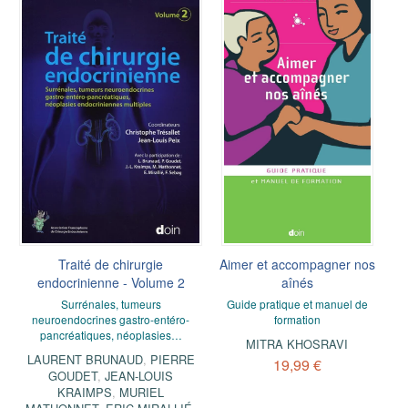
Traité de chirurgie
Aimer et accompagner nos
endocrinienne - Volume 2
aînés
Surrénales, tumeurs
Guide pratique et manuel de
neuroendocrines gastro-entéro-
formation
pancréatiques, néoplasies…
MITRA KHOSRAVI
LAURENT BRUNAUD
,
PIERRE
19,99 €
GOUDET
,
JEAN-LOUIS
KRAIMPS
,
MURIEL