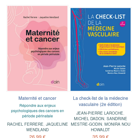
Maternité et cancer
La check-list de la médecine
vasculaire (2e édition)
Répondre aux enjeux
psychologiques des cancers en
JEAN-PIERRE LAROCHE
,
période périnatale
MICHEL DADON
,
SANDRINE
RACHEL FERRERE
,
JAQUELINE
MESTRE-GODIN
,
MONIRA NOU
WENDLAND
HOWALDT
26,99 €
35,99 €