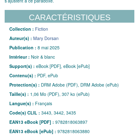
s’ajustent à ce paradoxe.
CARACTÉRISTIQUES
Collection :
Fiction
Auteur(s) :
Mary Dorsan
Publication :
8 mai 2025
Intérieur :
Noir & blanc
Support(s) :
eBook [PDF], eBook [ePub]
Contenu(s) :
PDF, ePub
Protection(s) :
DRM Adobe (PDF), DRM Adobe (ePub)
Taille(s) :
1,06 Mo (PDF), 307 ko (ePub)
Langue(s) :
Français
Code(s) CLIL :
3443, 3442, 3435
EAN13 eBook [PDF] :
9782818063897
EAN13 eBook [ePub] :
9782818063880