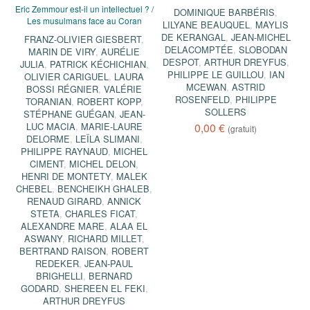
Eric Zemmour est-il un intellectuel ? /
DOMINIQUE BARBÉRIS
,
Les musulmans face au Coran
LILYANE BEAUQUEL
,
MAYLIS
DE KERANGAL
,
JEAN-MICHEL
FRANZ-OLIVIER GIESBERT
,
DELACOMPTÉE
,
SLOBODAN
MARIN DE VIRY
,
AURÉLIE
DESPOT
,
ARTHUR DREYFUS
,
JULIA
,
PATRICK KÉCHICHIAN
,
PHILIPPE LE GUILLOU
,
IAN
OLIVIER CARIGUEL
,
LAURA
MCEWAN
,
ASTRID
BOSSI RÉGNIER
,
VALÉRIE
ROSENFELD
,
PHILIPPE
TORANIAN
,
ROBERT KOPP
,
SOLLERS
STÉPHANE GUÉGAN
,
JEAN-
LUC MACIA
,
MARIE-LAURE
0,00 €
(gratuit)
DELORME
,
LEÏLA SLIMANI
,
PHILIPPE RAYNAUD
,
MICHEL
CIMENT
,
MICHEL DELON
,
HENRI DE MONTETY
,
MALEK
CHEBEL
,
BENCHEIKH GHALEB
,
RENAUD GIRARD
,
ANNICK
STETA
,
CHARLES FICAT
,
ALEXANDRE MARE
,
ALAA EL
ASWANY
,
RICHARD MILLET
,
BERTRAND RAISON
,
ROBERT
REDEKER
,
JEAN-PAUL
BRIGHELLI
,
BERNARD
GODARD
,
SHEREEN EL FEKI
,
ARTHUR DREYFUS