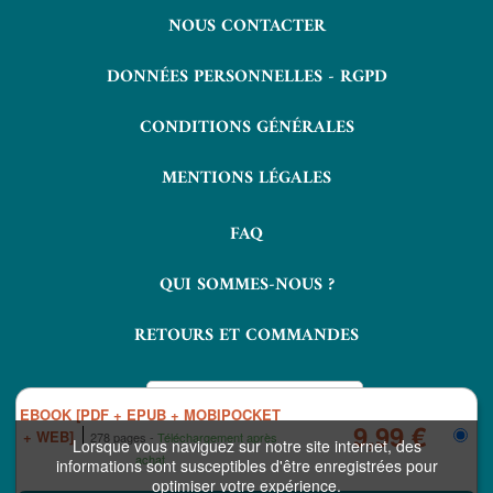
NOUS CONTACTER
DONNÉES PERSONNELLES - RGPD
CONDITIONS GÉNÉRALES
MENTIONS LÉGALES
FAQ
QUI SOMMES-NOUS ?
RETOURS ET COMMANDES
EBOOK [PDF + EPUB + MOBIPOCKET
9,99 €
+ WEB]
278 pages
Téléchargement après
Lorsque vous naviguez sur notre site internet, des
achat
informations sont susceptibles d'être enregistrées pour
optimiser votre expérience.
COPYRIGHT © 2026 LAVOISIER ET NUXOS PUBLISHING TECHNOLOGIES.