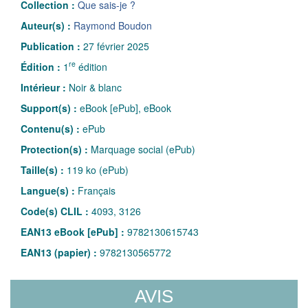
Collection :
Que sais-je ?
Auteur(s) :
Raymond Boudon
Publication :
27 février 2025
re
Édition :
1
édition
Intérieur :
Noir & blanc
Support(s) :
eBook [ePub], eBook
Contenu(s) :
ePub
Protection(s) :
Marquage social (ePub)
Taille(s) :
119 ko (ePub)
Langue(s) :
Français
Code(s) CLIL :
4093, 3126
EAN13 eBook [ePub] :
9782130615743
EAN13 (papier) :
9782130565772
AVIS