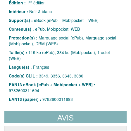
re
Édition :
1
édition
Intérieur :
Noir & blanc
Support(s) :
eBook [ePub + Mobipocket + WEB]
Contenu(s) :
ePub, Mobipocket, WEB
Protection(s) :
Marquage social (ePub), Marquage social
(Mobipocket), DRM (WEB)
Taille(s) :
119 ko (ePub), 334 ko (Mobipocket), 1 octet
(WEB)
Langue(s) :
Français
Code(s) CLIL :
3349, 3356, 3643, 3080
EAN13 eBook [ePub + Mobipocket + WEB] :
9782600311694
EAN13 (papier) :
9782600011693
AVIS