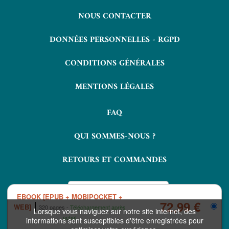
NOUS CONTACTER
DONNÉES PERSONNELLES - RGPD
CONDITIONS GÉNÉRALES
MENTIONS LÉGALES
FAQ
QUI SOMMES-NOUS ?
RETOURS ET COMMANDES
EBOOK [EPUB + MOBIPOCKET +
72,99 €
WEB]
320 pages
Téléchargement après
Lorsque vous naviguez sur notre site internet, des
achat
informations sont susceptibles d'être enregistrées pour