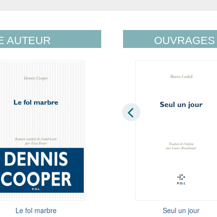
E AUTEUR
OUVRAGES 
Notre-Dame-des-Anges
Le fol marbre
Seul un jour
Closer