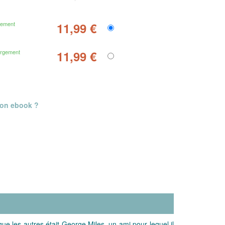
gement
11,99 €
argement
11,99 €
mon ebook ?
que les autres était George Miles, un ami pour lequel il