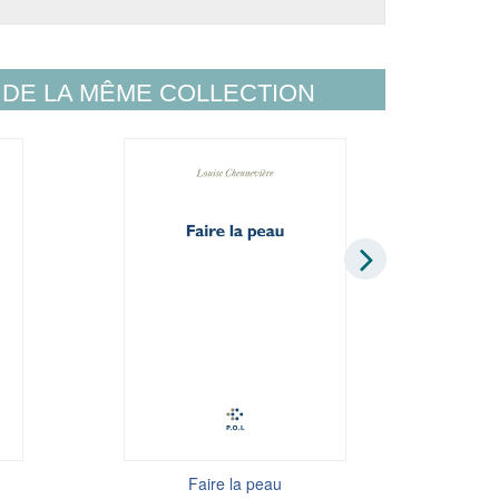
DE LA MÊME COLLECTION
Le fol marbre
Faire la peau
Mais que f