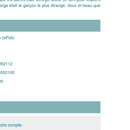
orge était le garçon le plus étrange, doux et beau que
o (ePub)
052112
8052105
99
votre compte.