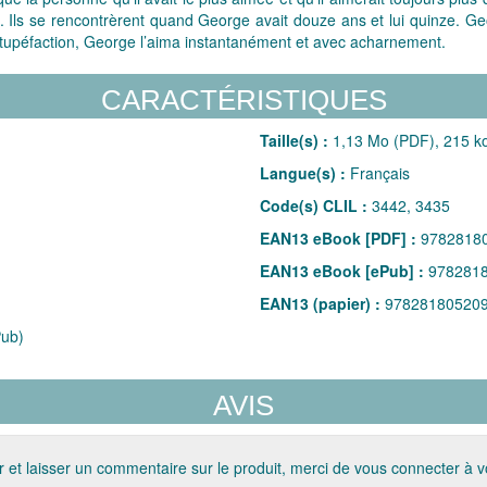
 Ils se rencontrèrent quand George avait douze ans et lui quinze. Ge
 stupéfaction, George l’aima instantanément et avec acharnement.
CARACTÉRISTIQUES
Taille(s) :
1,13 Mo (PDF), 215 k
Langue(s) :
Français
Code(s) CLIL :
3442, 3435
EAN13 eBook [PDF] :
9782818
EAN13 eBook [ePub] :
978281
EAN13 (papier) :
97828180520
ub)
AVIS
 et laisser un commentaire sur le produit, merci de vous connecter à 