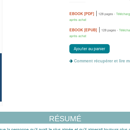
EBOOK [PDF]
128 pages
Téléchar
après achat
EBOOK [EPUB]
128 pages
Téléch
après achat
Comment récupérer et lire 
RÉSUMÉ
ue la personne qu’il avait le plus aimée et qu’il aimerait toujours plus 