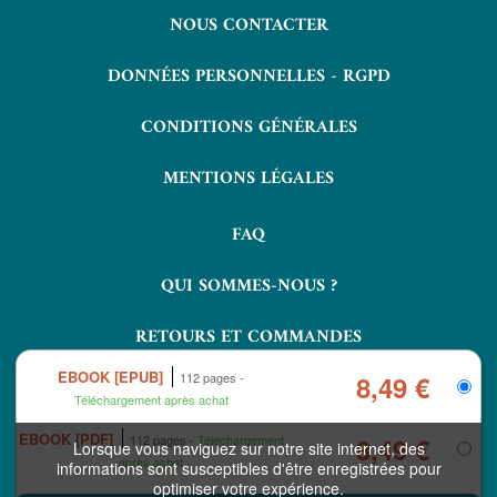
NOUS CONTACTER
DONNÉES PERSONNELLES - RGPD
CONDITIONS GÉNÉRALES
MENTIONS LÉGALES
FAQ
QUI SOMMES-NOUS ?
RETOURS ET COMMANDES
EBOOK [EPUB]
112 pages
8,49 €
Téléchargement après achat
EBOOK [PDF]
112 pages
Téléchargement
8,49 €
Lorsque vous naviguez sur notre site internet, des
après achat
informations sont susceptibles d'être enregistrées pour
optimiser votre expérience.
COPYRIGHT © 2026 LAVOISIER ET NUXOS PUBLISHING TECHNOLOGIES.