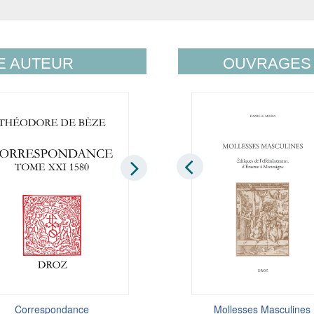
E AUTEUR
OUVRAGES 
Correspondance
La Plume et le Lys
Mollesses Masculines
Correspondance