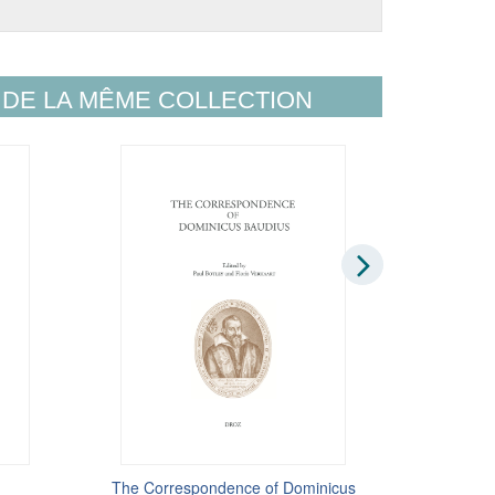
DE LA MÊME COLLECTION
The Correspondence of Dominicus
Correspondance
Co
L'