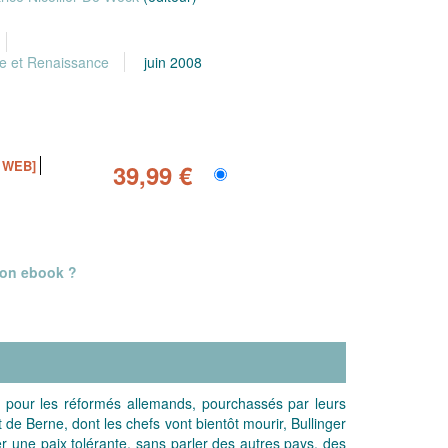
e et Renaissance
juin 2008
 WEB]
39,99 €
mon ebook ?
is pour les réformés allemands, pourchassés par leurs
e Berne, dont les chefs vont bientôt mourir, Bullinger
r une paix tolérante, sans parler des autres pays, des