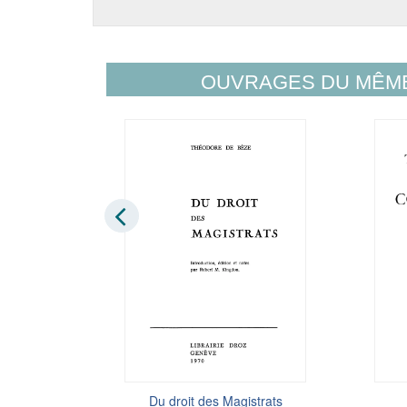
OUVRAGES DU MÊM
ire de Genève
e
Rabelais 1523-2023. La genèse
Du droit des Magistrats