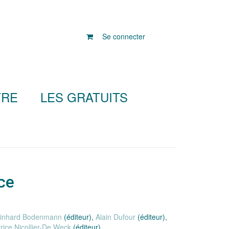
Se connecter
TRE
LES GRATUITS
ce
inhard Bodenmann
(éditeur),
Alain Dufour
(éditeur),
rice Nicollier-De Weck
(éditeur)