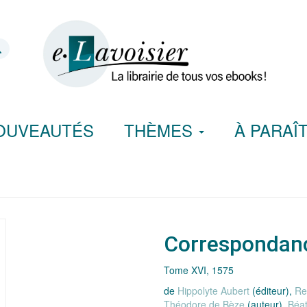
OUVEAUTÉS
THÈMES
À PARAÎ
Correspondan
Tome XVI, 1575
de
Hippolyte Aubert
(éditeur),
Re
Théodore de Bèze
(auteur),
Béat