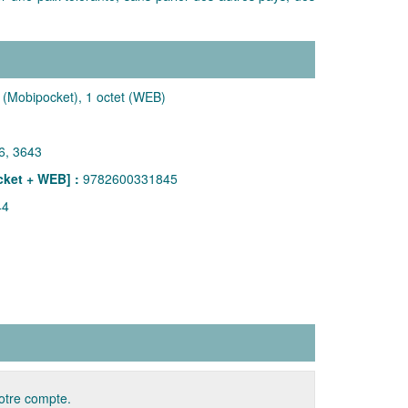
 (Mobipocket), 1 octet (WEB)
6, 3643
ket + WEB] :
9782600331845
44
votre compte.