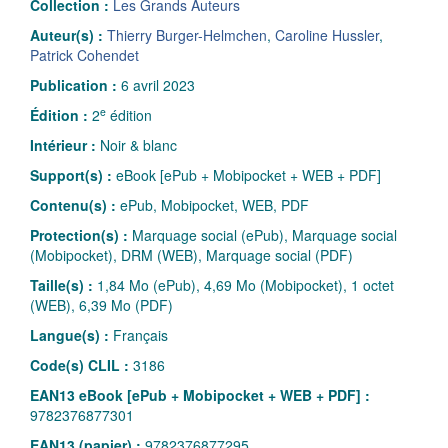
Collection :
Les Grands Auteurs
Auteur(s) :
Thierry Burger-Helmchen
,
Caroline Hussler
,
Patrick Cohendet
Publication :
6 avril 2023
e
Édition :
2
édition
Intérieur :
Noir & blanc
Support(s) :
eBook [ePub + Mobipocket + WEB + PDF]
Contenu(s) :
ePub, Mobipocket, WEB, PDF
Protection(s) :
Marquage social (ePub), Marquage social
(Mobipocket), DRM (WEB), Marquage social (PDF)
Taille(s) :
1,84 Mo (ePub), 4,69 Mo (Mobipocket), 1 octet
(WEB), 6,39 Mo (PDF)
Langue(s) :
Français
Code(s) CLIL :
3186
EAN13 eBook [ePub + Mobipocket + WEB + PDF] :
9782376877301
EAN13 (papier) :
9782376877295