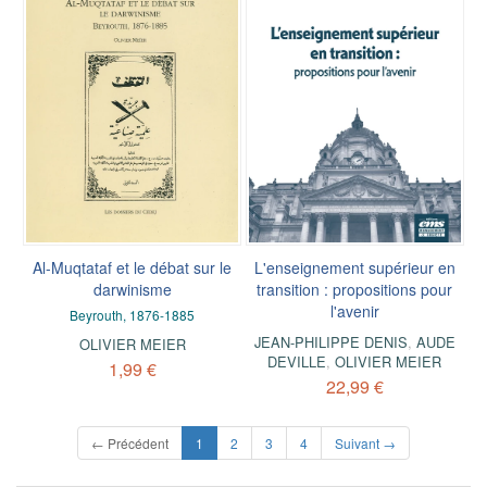
Al-Muqtataf et le débat sur le
L'enseignement supérieur en
darwinisme
transition : propositions pour
l'avenir
Beyrouth, 1876-1885
JEAN-PHILIPPE DENIS
,
AUDE
OLIVIER MEIER
DEVILLE
,
OLIVIER MEIER
1,99 €
22,99 €
(current)
← Précédent
1
2
3
4
Suivant →