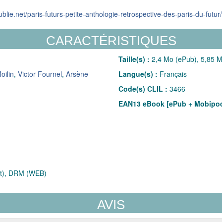
ublie.net/paris-futurs-petite-anthologie-retrospective-des-paris-du-futur/
CARACTÉRISTIQUES
Taille(s) :
2,4 Mo (ePub), 5,85 M
oilin
,
Victor Fournel
,
Arsène
Langue(s) :
Français
Code(s) CLIL :
3466
EAN13 eBook [ePub + Mobipoc
t), DRM (WEB)
AVIS