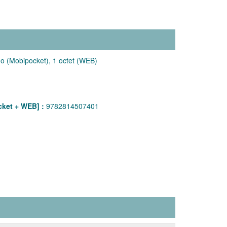
o (Mobipocket), 1 octet (WEB)
ket + WEB] :
9782814507401