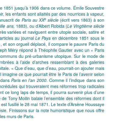
 de 1851 jusqu’à 1906 dans ce volume. Émile Souvestre
oir, les enfants sont allaités par des nourrices à vapeur,
e
manuscrit de
Paris au XX
siècle
(écrit vers 1863) à son
lle ans,
1883), ou d’Albert Robida (
Le Vingtième siècle
ès variées et naviguent entre utopie sociale, satire et
rticles au journal
Le Pays
en décembre 1851 sous le
», et son orgueil déplacé, il compare le pauvre Paris du
oseph Méry répond à Théophile Gautier avec un « Paris
ieux communs du pré-urbanisme utopique. Sur le mode de
mbrées à l’aide d’arches ressemblant à des galeries
itale. » Que d’eau, que d’eau, pourrait-on ajouter mais
l imagine ce que pourrait être le Paris de l’avenir selon
e dans
Paris en l’an 2000
. Comme il l’indique dans son
incrédules qui trouveraient mes réformes trop radicales
ant ce long laps de temps, il pourra survenir plus d’une
ie de Tony Moilin balaie l’ensemble des réformes dont il
t est fusillé le 28 mai 1871. Le texte d’Arsène Houssaye
ésie. Finissons sur la note humoristique que nous offre
les murs de Paris.