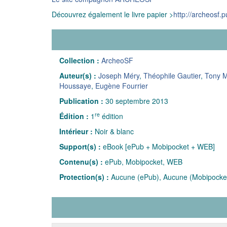
Découvrez également le livre papier >
http://archeosf.p
Collection :
ArcheoSF
Auteur(s) :
Joseph Méry
,
Théophile Gautier
,
Tony M
Houssaye
,
Eugène Fourrier
Publication :
30 septembre 2013
re
Édition :
1
édition
Intérieur :
Noir & blanc
Support(s) :
eBook [ePub + Mobipocket + WEB]
Contenu(s) :
ePub, Mobipocket, WEB
Protection(s) :
Aucune (ePub), Aucune (Mobipocke