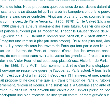
e Paris du futur. Nous proposons quelques-unes de ces visions datant
ouissante dans
Le Monde
tel qu’il sera où les banquiers ont pris le pouv
 citoyens sans cesse contrôlés. Vingt ans plus tard, Jules soumet le 
liés comme ceux de Pierre Véron (
En 1900
, 1878), Émile Calvet (
Dans mi
1906 plusieurs auteurs imaginent des Paris futurs. Ces visions sont tr
et parfois surprend par sa modernité. Théophile Gautier donne deux a
 Zig-Zags
en 1852. Raillant le nombrilisme parisien, le « parisianisme 
d’imaginer une remise à plat (au sens propre). Deux ans plus tard, J
nsi : « Il y brocarde tous les travers de Paris qui font partie des l
itique les embarras de Paris et propose d’enjamber les avenues enco
re, de consommer sans avoir à traverser les grandes artères de la cap
Futur » de Victor Fournel est beaucoup plus sérieux. Historien de Paris, i
». En 1869, Tony Moilin, futur communard, rêve d’un Paris utopiqu
et ouvrage ne ressemble guère, je l’avoue, au Paris actuel. À tous les 
ot : c’est que d’ici à l’an 2000 il s’écoulera 131 années, et que, pend
rait proposé ici ne concerne que la « transformation de Paris », l’utop
ouvernement, religion et mœurs. Il ne survit pas à la Semaine sanglante e
ingt-neuf » dans un Paris devenu une capitale de l’univers pleine de po
décryptant une bien mystérieuse inscription communément gravée sur 