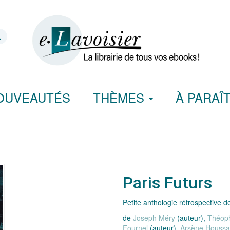
OUVEAUTÉS
THÈMES
À PARAÎ
Paris Futurs
Petite anthologie rétrospective d
de
Joseph Méry
(auteur),
Théoph
Fournel
(auteur),
Arsène Houss