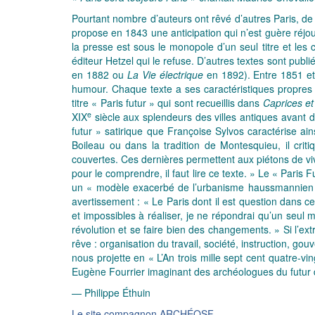
Pourtant nombre d’auteurs ont rêvé d’autres Paris, d
propose en 1843 une anticipation qui n’est guère réj
la presse est sous le monopole d’un seul titre et les
éditeur Hetzel qui le refuse. D’autres textes sont pub
en 1882 ou
La Vie électrique
en 1892). Entre 1851 et 
humour. Chaque texte a ses caractéristiques propres 
titre « Paris futur » qui sont recueillis dans
Caprices et
e
XIX
siècle aux splendeurs des villes antiques avant 
futur » satirique que Françoise Sylvos caractérise ai
Boileau ou dans la tradition de Montesquieu, il cr
couvertes. Ces dernières permettent aux piétons de viv
pour le comprendre, il faut lire ce texte. » Le « Paris 
un « modèle exacerbé de l’urbanisme haussmannien 
avertissement : « Le Paris dont il est question dans c
et impossibles à réaliser, je ne répondrai qu’un seul m
révolution et se faire bien des changements. » Si l’ext
rêve : organisation du travail, société, instruction, g
nous projette en « L’An trois mille sept cent quatre-v
Eugène Fourrier imaginant des archéologues du futur 
— Philippe Éthuin
Le site compagnon ARCHÉOSF