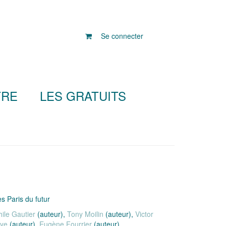
Se connecter
TRE
LES GRATUITS
es Paris du futur
ile Gautier
(auteur),
Tony Moilin
(auteur),
Victor
aye
(auteur),
Eugène Fourrier
(auteur)