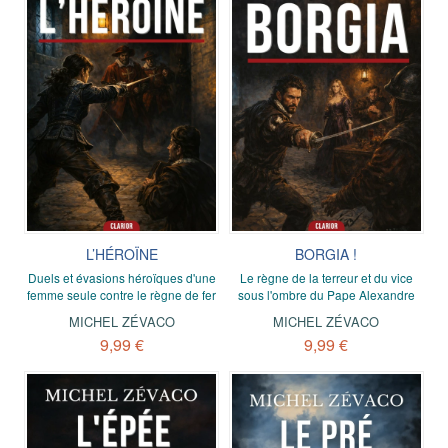
L’HÉROÏNE
BORGIA !
Duels et évasions héroïques d'une
Le règne de la terreur et du vice
femme seule contre le règne de fer
sous l'ombre du Pape Alexandre
MICHEL ZÉVACO
MICHEL ZÉVACO
9,99 €
9,99 €