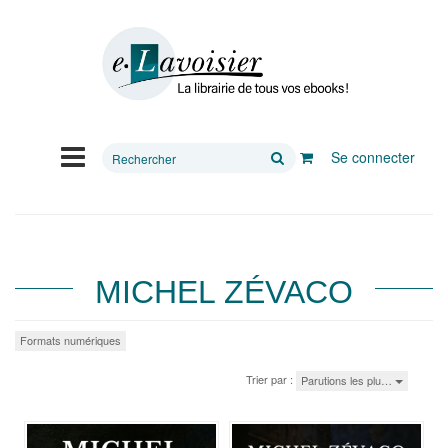
Rechercher
Se connecter
sur
le
site
MICHEL ZÉVACO
Formats numériques
Trier par :
Parutions les plu…