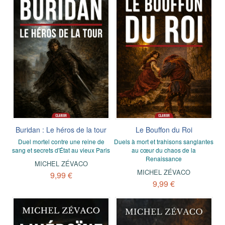
Buridan : Le héros de la tour
Le Bouffon du Roi
Duel mortel contre une reine de
Duels à mort et trahisons sanglantes
sang et secrets d'État au vieux Paris
au cœur du chaos de la
Renaissance
MICHEL ZÉVACO
MICHEL ZÉVACO
9,99 €
9,99 €