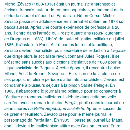
Michel Zévaco (1860-1918) était un journaliste anarchiste et
écrivain français, auteur de romans populaires, notamment de la
série de cape et d'épée Les Pardaillan. Né en Corse, Michel
Zévaco passe son adolescence en internat et obtient en 1878 son
baccalauréat. Après une courte expérience de professeur à 20
ans, il entre dans l'armée où il reste quatre ans (sous-lieutenant
de Dragons en 1886). Libéré de toute obligation militaire en juillet
1886, il s’installe à Paris. Attiré par les lettres et la politique,
Zévaco devient journaliste, puis secrétaire de rédaction à
L’Égalité
que dirige alors le socialiste révolutionnaire Jules Roques. Il se
présente sans succès aux élections législatives de 1889 pour la
Ligue socialiste de Roques. À cette époque, il rencontre Louise
Michel, Aristide Bruant, Séverine... En raison de la virulence de
ses propos, en pleine période d’attentats anarchistes, Zévaco est
condamné à plusieurs séjours à la prison Sainte-Pélagie. En
1900, il abandonne le journalisme politique pour se consacrer à
l'écriture de romans-feuilletons. Il débute dans cette nouvelle
carrière avec le roman feuilleton
Borgia
, publié dans le journal de
Jean Jaurès
La Petite République socialiste
. Après le succès de
ce premier feuilleton, Zévaco crée pour le même journal le
personnage de Pardaillan. En 1905, il passe au journal Le Matin,
dont il devient le feuilletoniste attitré avec Gaston Leroux. Entre