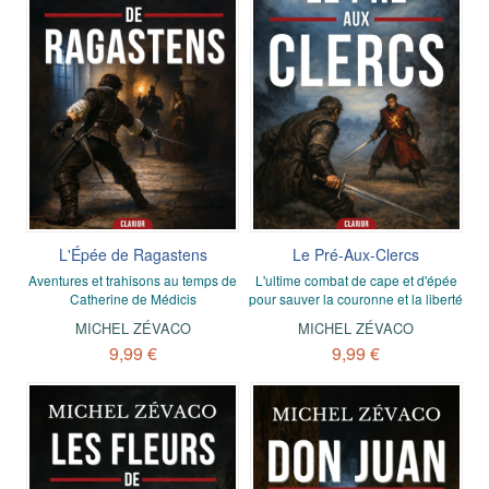
L'Épée de Ragastens
Le Pré-Aux-Clercs
Aventures et trahisons au temps de
L'ultime combat de cape et d'épée
Catherine de Médicis
pour sauver la couronne et la liberté
MICHEL ZÉVACO
MICHEL ZÉVACO
9,99 €
9,99 €