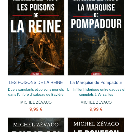
LES POISONS DE LA REINE
La Marquise de Pompadour
Duels sanglants et poisons mortels
Un thriller historique entre dagues et
dans l'ombre d'Isabeau de Bavière
complots à Versailles
MICHEL ZÉVACO
MICHEL ZÉVACO
9,99 €
9,99 €