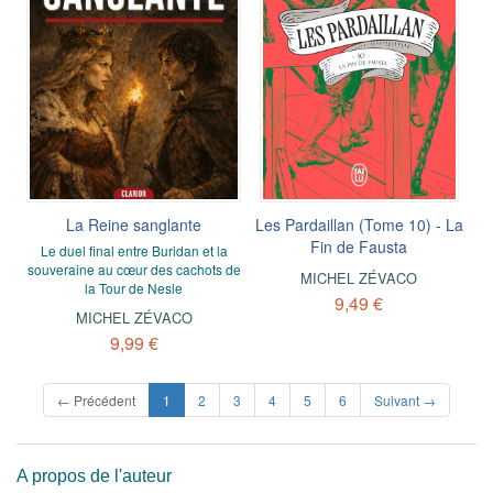
La Reine sanglante
Les Pardaillan (Tome 10) - La
Fin de Fausta
Le duel final entre Buridan et la
souveraine au cœur des cachots de
MICHEL ZÉVACO
la Tour de Nesle
9,49 €
MICHEL ZÉVACO
9,99 €
(current)
← Précédent
1
2
3
4
5
6
Suivant →
A propos de l'auteur