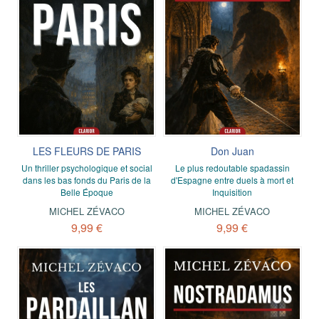
LES FLEURS DE PARIS
Don Juan
Un thriller psychologique et social
Le plus redoutable spadassin
dans les bas fonds du Paris de la
d'Espagne entre duels à mort et
Belle Époque
Inquisition
MICHEL ZÉVACO
MICHEL ZÉVACO
9,99 €
9,99 €