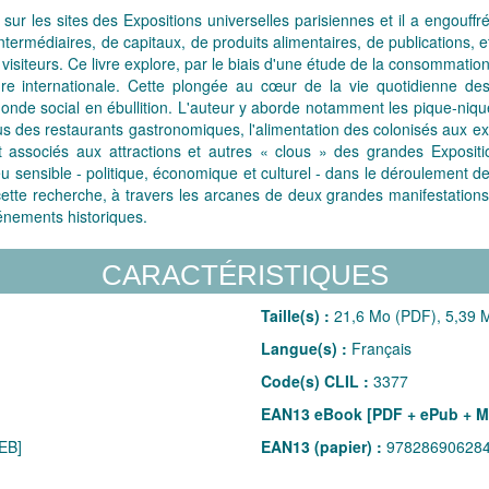
 sur les sites des Expositions universelles parisiennes et il a engou
ntermédiaires, de capitaux, de produits alimentaires, de publications, 
e visiteurs. Ce livre explore, par le biais d'une étude de la consommatio
e internationale. Cette plongée au cœur de la vie quotidienne de
nde social en ébullition. L'auteur y aborde notamment les pique-nique
us des restaurants gastronomiques, l'alimentation des colonisés aux ex
t associés aux attractions et autres « clous » des grandes Exposition
 sensible - politique, économique et culturel - dans le déroulement d
tte recherche, à travers les arcanes de deux grandes manifestations
vénements historiques.
CARACTÉRISTIQUES
Taille(s) :
21,6 Mo (PDF), 5,39 M
Langue(s) :
Français
Code(s) CLIL :
3377
EAN13 eBook [PDF + ePub + M
EB]
EAN13 (papier) :
97828690628