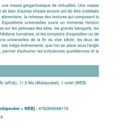
ffré une masse gargantuesque de victuailles. Une masse
et de bien d'autres choses encore ont dû être mobilisés
n alimentaire, la richesse des textures qui composent la
s Expositions universelles ouvre un immense horizon
s sur les pelouses des sites, les grands banquets, les
hibitions humaines, et les comptoirs d'exposition ou de
s universelles de la fin du xixe siècle, les lieux de
e ces méga-événements, que l'on se place sous l'angle
, permet d'exhumer les turbulences quotidiennes et la
o (ePub), 11,5 Mo (Mobipocket), 1 octet (WEB)
obipocket + WEB] :
9782869068179
49