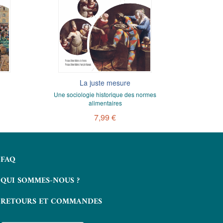
La juste mesure
Le b
Une sociologie historique des normes
Da
alimentaires
7,99 €
FAQ
QUI SOMMES-NOUS ?
RETOURS ET COMMANDES