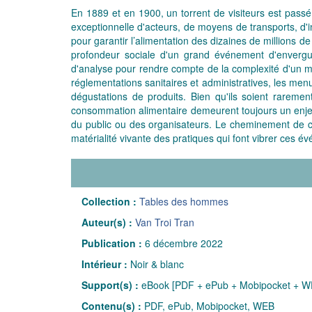
En 1889 et en 1900, un torrent de visiteurs est passé
exceptionnelle d'acteurs, de moyens de transports, d'i
pour garantir l’alimentation des dizaines de millions d
profondeur sociale d'un grand événement d'envergur
d'analyse pour rendre compte de la complexité d'un mo
réglementations sanitaires et administratives, les men
dégustations de produits. Bien qu'ils soient raremen
consommation alimentaire demeurent toujours un enjeu
du public ou des organisateurs. Le cheminement de ce
matérialité vivante des pratiques qui font vibrer ces é
Collection :
Tables des hommes
Auteur(s) :
Van Troi Tran
Publication :
6 décembre 2022
Intérieur :
Noir & blanc
Support(s) :
eBook [PDF + ePub + Mobipocket + W
Contenu(s) :
PDF, ePub, Mobipocket, WEB