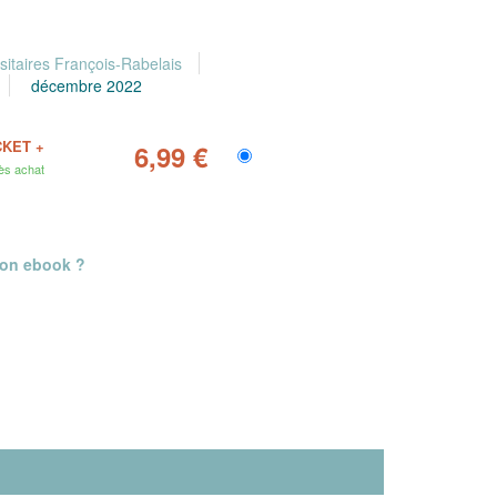
sitaires François-Rabelais
décembre 2022
CKET +
6,99 €
ès achat
mon ebook ?