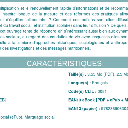
iplication et le renouvellement rapide d’informations et de recomman
histoire longue de la mesure et des réformes des pratiques alime
et d’équilibre alimentaire ? Comment ces notions sont-elles diffusé
et du travail social, et institution scolaire) dans leur diffusion ? De qu
s cet ouvrage tente de répondre en s’intéressant aussi bien aux dynam
upes sociaux, au regard des conduites de vie avec lesquelles elles sont
elle à la lumière d’approches historiques, sociologiques et anthropol
on des investigations et des messages nutritionnels.
CARACTÉRISTIQUES
Taille(s) :
3,55 Mo (PDF), 2,5 Mo
Langue(s) :
Français
Code(s) CLIL :
3081
EB]
EAN13 eBook [PDF + ePub + M
EAN13 (papier) :
97828690630
cial (ePub), Marquage social