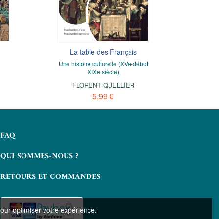
La table des Français
Le b
Une histoire culturelle (XVe-début
Da
XIXe siècle)
FLORENT QUELLIER
5,99 €
FAQ
QUI SOMMES-NOUS ?
RETOURS ET COMMANDES
pour optimiser votre expérience.