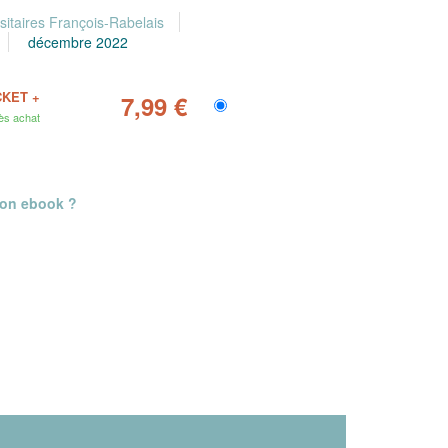
sitaires François-Rabelais
décembre 2022
CKET +
7,99 €
ès achat
mon ebook ?