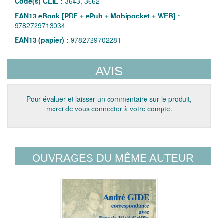
Code(s) CLIL :
3643, 3662
EAN13 eBook [PDF + ePub + Mobipocket + WEB] :
9782729713034
EAN13 (papier) :
9782729702281
AVIS
Pour évaluer et laisser un commentaire sur le produit,
merci de vous connecter à votre compte.
OUVRAGES DU MÊME AUTEUR