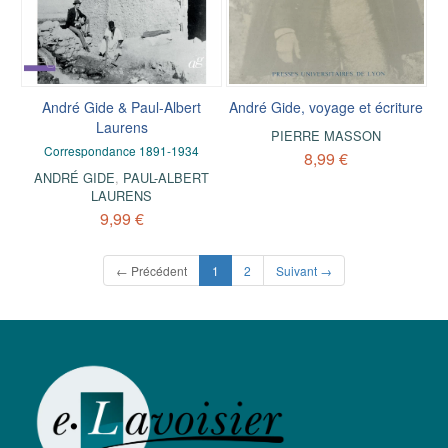
André Gide & Paul-Albert
André Gide, voyage et écriture
Laurens
PIERRE MASSON
Correspondance 1891-1934
8,99 €
ANDRÉ GIDE
,
PAUL-ALBERT
LAURENS
9,99 €
(current)
← Précédent
1
2
Suivant →