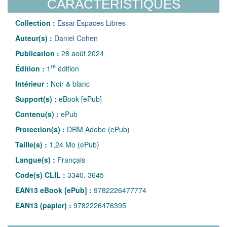
CARACTÉRISTIQUES
Collection :
Essai Espaces Libres
Auteur(s) :
Daniel Cohen
Publication :
28 août 2024
re
Édition :
1
édition
Intérieur :
Noir & blanc
Support(s) :
eBook [ePub]
Contenu(s) :
ePub
Protection(s) :
DRM Adobe (ePub)
Taille(s) :
1,24 Mo (ePub)
Langue(s) :
Français
Code(s) CLIL :
3340, 3645
EAN13 eBook [ePub] :
9782226477774
EAN13 (papier) :
9782226476395