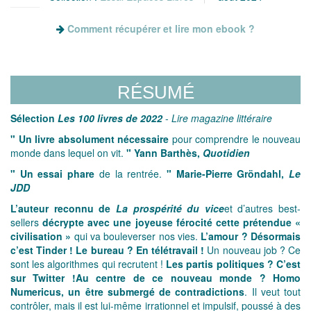
Comment récupérer et lire mon ebook ?
RÉSUMÉ
Sélection
Les 100 livres de 2022
-
Lire magazine littéraire
" Un livre absolument nécessaire
pour comprendre le nouveau
monde dans lequel on vit.
" Yann Barthès,
Quotidien
" Un essai phare
de la rentrée.
" Marie-Pierre Gröndahl,
Le
JDD
L’auteur reconnu de
La prospérité du vice
et d’autres best-
sellers
décrypte avec une joyeuse férocité cette prétendue «
civilisation »
qui va bouleverser nos vies.
L’amour ? Désormais
c’est Tinder ! Le bureau ? En télétravail !
Un nouveau job ? Ce
sont les algorithmes qui recrutent !
Les partis politiques ? C’est
sur Twitter !
Au centre de ce nouveau monde ? Homo
Numericus, un être submergé de contradictions
. Il veut tout
contrôler, mais il est lui-même irrationnel et impulsif, poussé à des