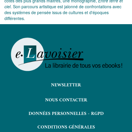
côtés des plus grands maitres, une monographie,
Entre terre et
ciel
. Son parcours artistique est jalonné de confrontations avec
des systèmes de pensée issus de cultures et d'époques
différentes.
NEWSLETTER
NOUS CONTACTER
DONNÉES PERSONNELLES - RGPD
CONDITIONS GÉNÉRALES