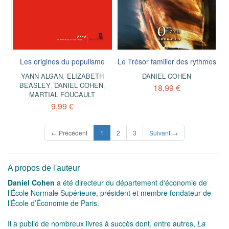
Les origines du populisme
Le Trésor familier des rythmes
YANN ALGAN
,
ELIZABETH
DANIEL COHEN
BEASLEY
,
DANIEL COHEN
,
18,99 €
MARTIAL FOUCAULT
9,99 €
(current)
← Précédent
1
2
3
Suivant →
A propos de l'auteur
Daniel Cohen
a été directeur du département d'économie de
l’École Normale Supérieure, président et membre fondateur de
l’École d’Économie de Paris.
Il a publié de nombreux livres à succès dont, entre autres,
La