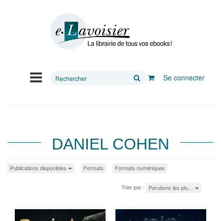
Rechercher
Se connecter
sur
le
site
DANIEL COHEN
Publications disponibles
Formats
Formats numériques
Trier par :
Parutions les plu…