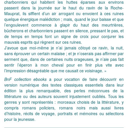
charbonniers qui habitent les huttes éparses aux environs
passent dans la journée sur le haut du ravin de la Roche-
Mauprat, ils sifflent d’un air arrogant ou envoient à ces ruines
quelque énergique malédiction ; mais, quand le jour baisse et que
l’engoulevent commence à glapir du haut des meurtrières,
bûcherons et charbonniers passent en silence, pressant le pas, et
de temps en temps font un signe de croix pour conjurer les
mauvais esprits qui règnent sur ces ruines.
J’avoue que moi-même je n’ai jamais côtoyé ce ravin, la nuit,
sans éprouver un certain malaise ; et je n’oserais pas affirmer par
serment que, dans de certaines nuits orageuses, je n’aie pas fait
sentir l’éperon à mon cheval pour en finir plus vite avec
l’impression désagréable que me causait ce voisinage. »
BnF collection ebooks
a pour vocation de faire découvrir en
version numérique des textes classiques essentiels dans leur
édition la plus remarquable, des perles méconnues de la
littérature ou des auteurs souvent injustement oubliés. Tous les
genres y sont représentés : morceaux choisis de la littérature, y
compris romans policiers, romans noirs mais aussi livres
d’histoire, récits de voyage, portraits et mémoires ou sélections
pour la jeunesse.