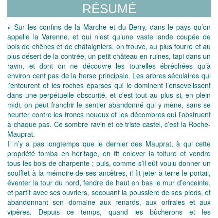
RÉSUMÉ
« Sur les confins de la Marche et du Berry, dans le pays qu’on
appelle la Varenne, et qui n’est qu’une vaste lande coupée de
bois de chênes et de châtaigniers, on trouve, au plus fourré et au
plus désert de la contrée, un petit château en ruines, tapi dans un
ravin, et dont on ne découvre les tourelles ébréchées qu’à
environ cent pas de la herse principale. Les arbres séculaires qui
l’entourent et les roches éparses qui le dominent l’ensevelissent
dans une perpétuelle obscurité, et c’est tout au plus si, en plein
midi, on peut franchir le sentier abandonné qui y mène, sans se
heurter contre les troncs noueux et les décombres qui l’obstruent
à chaque pas. Ce sombre ravin et ce triste castel, c’est la Roche-
Mauprat.
Il n’y a pas longtemps que le dernier des Mauprat, à qui cette
propriété tomba en héritage, en fit enlever la toiture et vendre
tous les bois de charpente ; puis, comme s’il eût voulu donner un
soufflet à la mémoire de ses ancêtres, il fit jeter à terre le portail,
éventer la tour du nord, fendre de haut en bas le mur d’enceinte,
et partit avec ses ouvriers, secouant la poussière de ses pieds, et
abandonnant son domaine aux renards, aux orfraies et aux
vipères. Depuis ce temps, quand les bûcherons et les