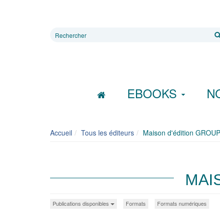
Rechercher
sur
le
site
EBOOKS
N
Accueil
Tous les éditeurs
Maison d'édition GRO
MAI
Publications disponibles
Formats
Formats numériques