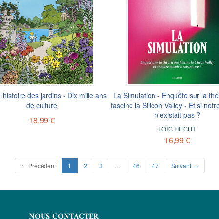
 histoire des jardins - Dix mille ans
La Simulation - Enquête sur la thé
de culture
fascine la Silicon Valley - Et si no
n'existait pas ?
18,99 €
LOÏC HECHT
16,99 €
(current)
← Précédent
1
2
3
…
46
47
Suivant →
NOUS CONTACTER