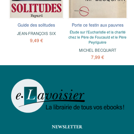
Guide des solitudes
Porte ce festin aux pauvres
Étude sur l'Eucharistie et la charité
JEAN-FRANÇOIS SIX
chez le Père de Foucauld et le Père
9,49 €
Peyriguère
MICHEL BECQUART
7,99 €
NEWSLETTER