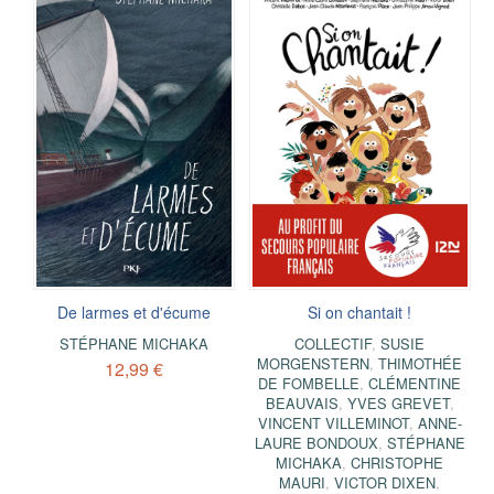
De larmes et d'écume
Si on chantait !
STÉPHANE MICHAKA
COLLECTIF
,
SUSIE
MORGENSTERN
,
THIMOTHÉE
12,99 €
DE FOMBELLE
,
CLÉMENTINE
BEAUVAIS
,
YVES GREVET
,
VINCENT VILLEMINOT
,
ANNE-
LAURE BONDOUX
,
STÉPHANE
MICHAKA
,
CHRISTOPHE
MAURI
,
VICTOR DIXEN
,