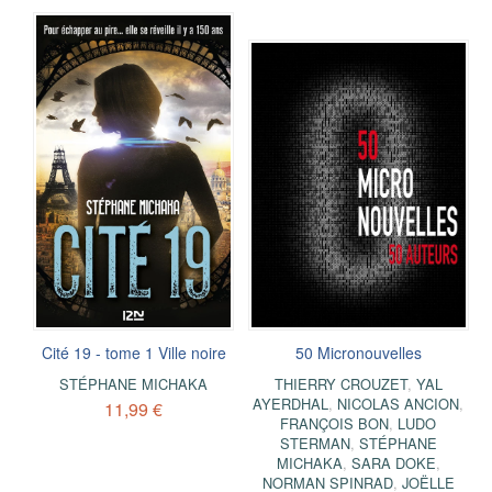
Cité 19 - tome 1 Ville noire
50 Micronouvelles
STÉPHANE MICHAKA
THIERRY CROUZET
,
YAL
AYERDHAL
,
NICOLAS ANCION
,
11,99 €
FRANÇOIS BON
,
LUDO
STERMAN
,
STÉPHANE
MICHAKA
,
SARA DOKE
,
NORMAN SPINRAD
,
JOËLLE