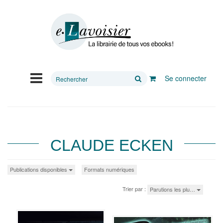
Rechercher
Se connecter
sur
le
site
CLAUDE ECKEN
Publications disponibles
Formats numériques
Trier par :
Parutions les plu…