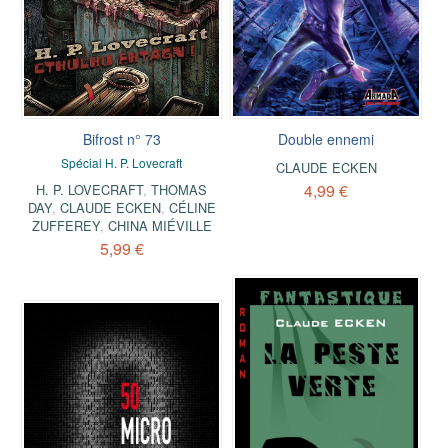
Bifrost n° 73
Double ennemi
Spécial H. P. Lovecraft
CLAUDE ECKEN
4,99 €
H. P. LOVECRAFT
,
THOMAS
DAY
,
CLAUDE ECKEN
,
CÉLINE
ZUFFEREY
,
CHINA MIÉVILLE
5,99 €